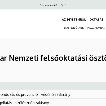
Felső
Szervezetek A-Z
Sajtó
navigáció
AZ EGYETEMRŐL
OKTATÁS
FELVÉTELIZŐKNEK
HALLGATÓKNAK
 Nemzeti felsőoktatási ösztö
ondozás és prevenció - védőnő szakirány
ellátás - szülésznő szakirány