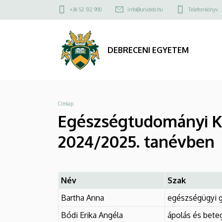
Egészségtudományi
Ugrás
Felső
+36 52 512 900
info@unideb.hu
Telefonkönyv
a
kapcsolat
Kar
tartalomra
menü
Nemzeti
DEBRECENI EGYETEM
felsőoktatási
ösztöndíjas
Morzsa
Címlap
hallgatói
Egészségtudományi Kar
a
2024/2025. tanévben
2024/2025.
tanévben
Név
Szak
|
Bartha Anna
egészségügyi g
DEBRECENI
Bódi Erika Angéla
ápolás és beteg