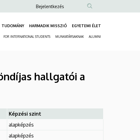
Anonim
Bejelentkezés
Felhasználói
fiók
TUDOMÁNY
HARMADIK MISSZIÓ
EGYETEMI ÉLET
Fő
menüje
FOR INTERNATIONAL STUDENTS
MUNKATÁRSAKNAK
ALUMNI
navigáció
Másodlagos
navigáció
ndíjas hallgatói a
Képzési szint
alapképzés
alapképzés