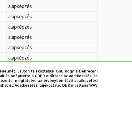
alapképzés
alapképzés
alapképzés
alapképzés
alapképzés
alapképzés
alapképzés
édelmét. Ezúton tájékoztatjuk Önt, hogy a Debreceni
it és beépítette a GDPR előírásait az adatkezelési és
alapképzés
kezelte, megfelelve az érvényben lévő adatkezelési
ashat el:
Adatkezelési tájékoztató.
DE Kancellária WAV
alapképzés
alapképzés