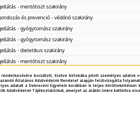
ellátás - mentőtiszt szakirány
ondozás és prevenció - védőnő szakirány
ellátás - gyógytornász szakirány
ellátás - gyógytornász szakirány
ellátás - dietetikus szakirány
ellátás - mentőtiszt szakirány
ellátás - ápoló szakirány
 rendelkezésére bocsátott, illetve birtokába jutott személyes adatok v
azandó Általános Adatvédelmi Rendelet alapján felülvizsgálta folyamata
ellátás - mentőtiszt szakirány
yes adatait a Debreceni Egyetem korábban is teljes körültekintéssel 
tük Adatvédelmi Tájékoztatónkat, amelyet az alábbi linkre kattintva olv
ellátás - mentőtiszt szakirány
ondozás és prevenció - védőnő szakirány