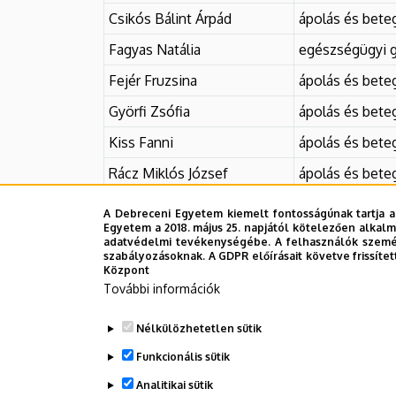
EGYETEM
Csikós Bálint Árpád
ápolás és beteg
Fagyas Natália
egészségügyi g
Fejér Fruzsina
ápolás és beteg
Györfi Zsófia
ápolás és beteg
Kiss Fanni
ápolás és beteg
Rácz Miklós József
ápolás és beteg
Sipos Boglárka
ápolás és beteg
A Debreceni Egyetem kiemelt fontosságúnak tartja a
Egyetem a 2018. május 25. napjától kötelezően alkalm
Sólyom Péter
ápolás és beteg
adatvédelmi tevékenységébe. A felhasználók személ
szabályozásoknak. A GDPR előírásait követve frissítet
Tomcsik Milán Zsolt
ápolás és beteg
Központ
További információk
Zsadányi Noémi
egészségügyi g
Nélkülözhetetlen sütik
Funkcionális sütik
Legutóbb frissítve:
2024. 11. 27. 08:56
Analitikai sütik