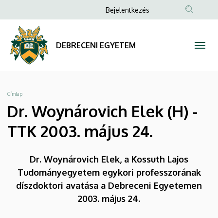
Dr.
Ugrás
Anonim
Bejelentkezés
a
Felhasználói
Woynárovich
tartalomra
fiók
Elek
DEBRECENI EGYETEM
menüje
(H)
-
Morzsa
Címlap
TTK
Dr. Woynárovich Elek (H) -
2003.
TTK 2003. május 24.
május
Dr. Woynárovich Elek, a Kossuth Lajos
24.
Tudományegyetem egykori professzorának
|
díszdoktori avatása a Debreceni Egyetemen
2003. május 24.
DEBRECENI