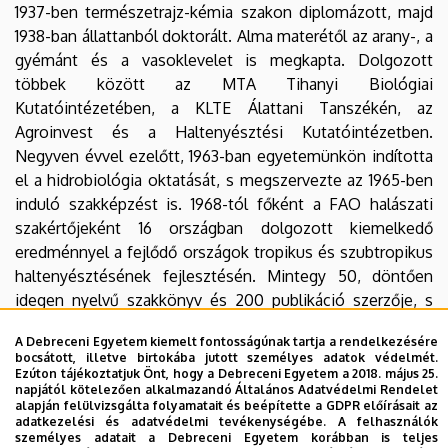
1937-ben természetrajz-kémia szakon diplomázott, majd
1938-ban állattanból doktorált. Alma materétől az arany-, a
gyémánt és a vasoklevelet is megkapta. Dolgozott
többek között az MTA Tihanyi Biológiai
Kutatóintézetében, a KLTE Álattani Tanszékén, az
Agroinvest és a Haltenyésztési Kutatóintézetben.
Negyven évvel ezelőtt, 1963-ban egyetemünkön indította
el a hidrobiológia oktatását, s megszervezte az 1965-ben
induló szakképzést is. 1968-tól főként a FAO halászati
szakértőjeként 16 országban dolgozott kiemelkedő
eredménnyel a fejlődő országok tropikus és szubtropikus
haltenyésztésének fejlesztésén. Mintegy 50, döntően
idegen nyelvű szakkönyv és 200 publikáció szerzője, s
jelenleg is könyvet ír, "Vizeinkről mindenkinek" címmel.
A Debreceni Egyetem kiemelt fontosságúnak tartja a rendelkezésére
Közvetlen tanítványainak száma meghaladja a százat,
bocsátott, illetve birtokába jutott személyes adatok védelmét.
közöttük akadémikussal és tudományok doktoraival is.
Ezúton tájékoztatjuk Önt, hogy a Debreceni Egyetem a 2018. május 25.
napjától kötelezően alkalmazandó Általános Adatvédelmi Rendelet
Munkássága alapján 1990-ben a World Aquaculture
alapján felülvizsgálta folyamatait és beépítette a GDPR előírásait az
Society tiszteletbeli örökös tagjává választották, s a
adatkezelési és adatvédelmi tevékenységébe. A felhasználók
személyes adatait a Debreceni Egyetem korábban is teljes
stockholmi Innovation for Development Association első