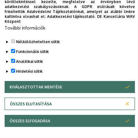
körültekintéssel kezelte, megfelelve az érvényben lévő
halászati díjazottja lett. A magyar hidrobiológia és
adatkezelési szabályozásoknak. A GDPR előírásait követve
frissítettük Adatvédelmi Tájékoztatónkat, amelyet az alábbi linkre
haltenyésztés érdekében itthon és külföldön kifejtett
kattintva olvashat el:
Adatkezelési tájékoztató.
DE Kancellária WAV
tevékenységének elismeréséül 1993-ban Széchenyi-díjban
Központ
részesült.
További információk
Nélkülözhetetlen sütik
Legutóbb frissítve:
2021. 08. 18. 13:26
Funkcionális sütik
Analitikai sütik
Hirdetési sütik
KIVÁLASZTOTTAK MENTÉSE
WITHDRAW CONSENT
Adatvédelem
Adatkezelési nyilatkozat
ÖSSZES ELUTASÍTÁSA
Technikai információk
ÖSSZES ELFOGADÁSA
© 2026 Unideb