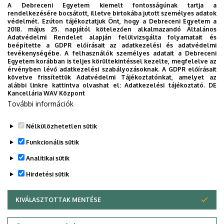
A Debreceni Egyetem kiemelt fontosságúnak tartja a
Kassai úti
rendelkezésére bocsátott, illetve birtokába jutott személyes adatok
Theoretical and
Campus,
védelmét. Ezúton tájékoztatjuk Önt, hogy a Debreceni Egyetem a
2018. május 25. napjától kötelezően alkalmazandó Általános
Idegen
practical
A/II-es
Adatvédelmi Rendelet alapján felülvizsgálta folyamatait és
nyelvű
challenges in the
11:30
előadó
beépítette a GDPR előírásait az adatkezelési és adatvédelmi
tevékenységébe. A felhasználók személyes adatait a Debreceni
előadás
enforcement of
4028
Egyetem korábban is teljes körültekintéssel kezelte, megfelelve az
contact
Debrecen,
érvényben lévő adatkezelési szabályozásoknak. A GDPR előírásait
követve frissítettük Adatvédelmi Tájékoztatónkat, amelyet az
Kassai út
alábbi linkre kattintva olvashat el:
Adatkezelési tájékoztató.
DE
26.
Kancellária WAV Központ
További információk
Nélkülözhetetlen sütik
Legutóbb frissítve:
2026. 02. 17. 12:26
Funkcionális sütik
Analitikai sütik
Hirdetési sütik
KIVÁLASZTOTTAK MENTÉSE
WITHDRAW CONSENT
Adatkezelési nyilatkozat