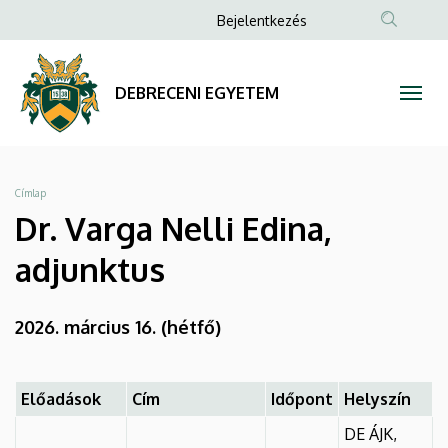
Dr.
Ugrás
Anonim
Bejelentkezés
a
Felhasználói
Varga
tartalomra
fiók
Nelli
DEBRECENI EGYETEM
menüje
Edina,
adjunktus
Morzsa
Címlap
|
Dr. Varga Nelli Edina,
DEBRECENI
adjunktus
EGYETEM
2026
. március 16. (hétfő)
Előadások
Cím
Időpont
Helyszín
DE ÁJK,