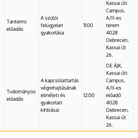
Kassai úti
Campus,
A szülői
A/II-es
Tantermi
felügyelet
11:00
terem
előadás
gyakorlása
4028
Debrecen,
Kassai út
26.
DE ÁJK,
Kassai úti
A kapcsolattartás
Campus,
végrehajtásának
A/II-es
Tudományos
elméleti és
12:00
előadó
előadás
gyakorlati
4028
kihívásai
Debrecen,
Kassai út
26.
DE ÁJK,