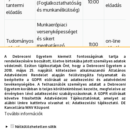
10:00
(Foglalkoztathatóság
tantermi
előadás
és munkanélküliség)
előadás
Munkaerőpiaci
versenyképességet
és sikert
Tudományos
on-line
11:00
meghatározó
előadás
előadás
kompetenciák
A Debreceni Egyetem kiemelt fontosságúnak tartja a
vizsgálata
rendelkezésére bocsátott, illetve birtokába jutott személyes adatok
védelmét. Ezúton tájékoztatjuk Önt, hogy a Debreceni Egyetem a
2018. május 25. napjától kötelezően alkalmazandó Általános
Relevant
Adatvédelmi Rendelet alapján felülvizsgálta folyamatait és
beépítette a GDPR előírásait az adatkezelési és adatvédelmi
competencies of
Angol nyelvű
tevékenységébe. A felhasználók személyes adatait a Debreceni
on-line
labour market
Egyetem korábban is teljes körültekintéssel kezelte, megfelelve az
tantermi
11:00
előadás
érvényben lévő adatkezelési szabályozásoknak. A GDPR előírásait
competitiveness and
előadás
követve frissítettük Adatvédelmi Tájékoztatónkat, amelyet az
success
alábbi linkre kattintva olvashat el:
Adatkezelési tájékoztató.
DE
Kancellária WAV Központ
További információk
Nélkülözhetetlen sütik