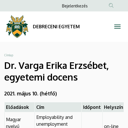
Dr.
Ugrás
Anonim
Bejelentkezés
a
Felhasználói
Varga
tartalomra
fiók
Erika
DEBRECENI EGYETEM
menüje
Erzsébet,
egyetemi
Morzsa
Címlap
docens
Dr. Varga Erika Erzsébet,
|
egyetemi docens
DEBRECENI
2021. május 10. (hétfő)
EGYETEM
Előadások
Cím
Időpont
Helyszín
Employability and
Magyar
unemployment
nyelvű
on-line