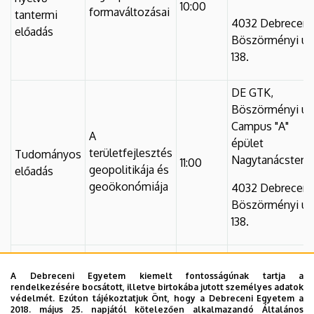
10:00
formaváltozásai
tantermi
4032 Debrecen,
előadás
Böszörményi út
138.
DE GTK,
Böszörményi út
Campus "A"
A
épület
területfejlesztés
Tudományos
Nagytanácster
11:00
geopolitikája és
előadás
geoökonómiája
4032 Debrecen,
Böszörményi út
138.
DE GTK,
Böszörményi út
A Debreceni Egyetem kiemelt fontosságúnak tartja a
rendelkezésére bocsátott, illetve birtokába jutott személyes adatok
Campus "A"
Géopolitique et
védelmét. Ezúton tájékoztatjuk Önt, hogy a Debreceni Egyetem a
Idegen
épület
géoéconomie
2018. május 25. napjától kötelezően alkalmazandó Általános