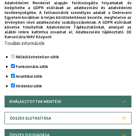
nyelvű
Adatvédelmi Rendelet alapján felülvizsgálta folyamatait és
Nagytanácster
de
11:00
beépítette a GDPR előírásait az adatkezelési és adatvédelmi
tantermi
l’aménagement
tevékenységébe. A felhasználók személyes adatait a Debreceni
előadás
4032 Debrecen,
Egyetem korábban is teljes körültekintéssel kezelte, megfelelve az
du territoire
érvényben lévő adatkezelési szabályozásoknak. A GDPR előírásait
Böszörményi út
követve frissítettük Adatvédelmi Tájékoztatónkat, amelyet az
138.
alábbi linkre kattintva olvashat el:
Adatkezelési tájékoztató.
DE
Kancellária WAV Központ
További információk
Nélkülözhetetlen sütik
Legutóbb frissítve:
2021. 09. 06. 09:20
Funkcionális sütik
Analitikai sütik
Hirdetési sütik
KIVÁLASZTOTTAK MENTÉSE
WITHDRAW CONSENT
Adatvédelem
Adatkezelési nyilatkozat
ÖSSZES ELUTASÍTÁSA
Technikai információk
ÖSSZES ELFOGADÁSA