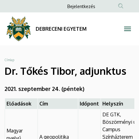
Dr.
Ugrás
Anonim
Bejelentkezés
a
Felhasználói
Tőkés
tartalomra
fiók
Tibor,
DEBRECENI EGYETEM
menüje
adjunktus
|
Morzsa
Címlap
DEBRECENI
Dr. Tőkés Tibor, adjunktus
EGYETEM
2021. szeptember 24. (péntek)
Előadások
Cím
Időpont
Helyszín
DE GTK,
Böszörményi út
Campus
Magyar
A geopolitika
Színházterem
nyelvű