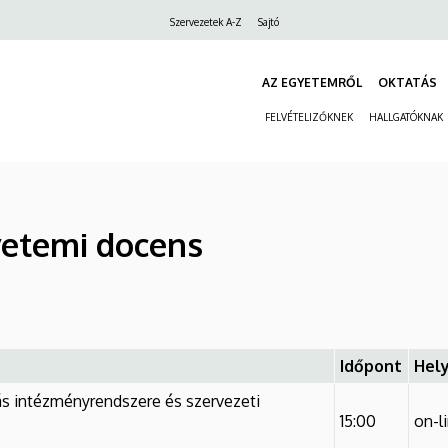
Felső
Szervezetek A-Z
Sajtó
navigáció
AZ EGYETEMRŐL
OKTATÁS
FELVÉTELIZŐKNEK
HALLGATÓKNAK
yetemi docens
Időpont
Hely
ás intézményrendszere és szervezeti
15:00
on-l