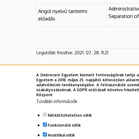
Administrative
Angol nyelvű tantermi
Separation o
előadás
Legutóbb frissítve:
2021. 07. 28. 11:21
A Debreceni Egyetem kiemelt fontosságúnak tartja a
Egyetem a 2018. május 25. napjától kötelezően alkalm
adatvédelmi tevékenységébe. A felhasználók személ
szabályozásoknak. A GDPR előírásait követve frissítet
Központ
További információk
Nélkülözhetetlen sütik
Funkcionális sütik
Analitikai sütik