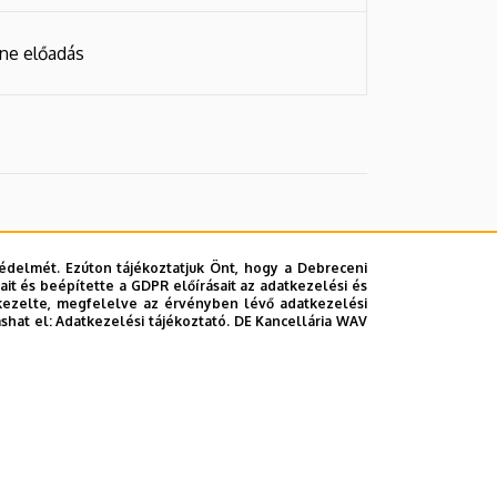
ine előadás
édelmét. Ezúton tájékoztatjuk Önt, hogy a Debreceni
it és beépítette a GDPR előírásait az adatkezelési és
kezelte, megfelelve az érvényben lévő adatkezelési
ashat el:
Adatkezelési tájékoztató.
DE Kancellária WAV