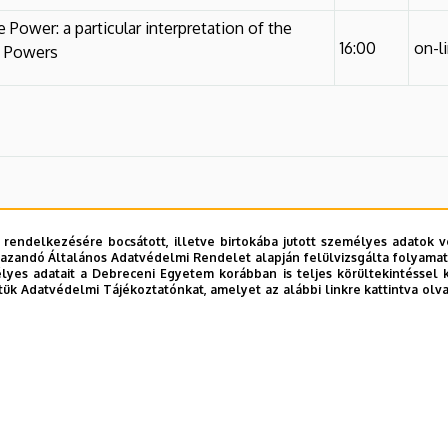
 Power: a particular interpretation of the
16:00
on-l
f Powers
 rendelkezésére bocsátott, illetve birtokába jutott személyes adatok v
azandó Általános Adatvédelmi Rendelet alapján felülvizsgálta folyamata
yes adatait a Debreceni Egyetem korábban is teljes körültekintéssel 
tük Adatvédelmi Tájékoztatónkat, amelyet az alábbi linkre kattintva olv