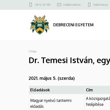
Dr.
Ugrás
Felső
+36 52 512 900
info@unideb.hu
Telefonkönyv
a
kapcsolat
Temesi
tartalomra
menü
István,
DEBRECENI EGYETEM
egyetemi
docens
Morzsa
Címlap
|
Dr. Temesi István, eg
DEBRECENI
EGYETEM
2021. május 5. (szerda)
Előadások
Cím
A közigazgat
Magyar nyelvű tantermi
felépítése
előadás