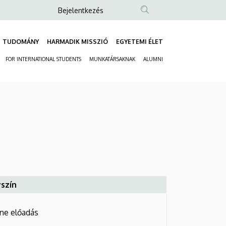
Anonim
Bejelentkezés
Felhasználói
fiók
TUDOMÁNY
HARMADIK MISSZIÓ
EGYETEMI ÉLET
Fő
menüje
FOR INTERNATIONAL STUDENTS
MUNKATÁRSAKNAK
ALUMNI
navigáció
Másodlagos
navigáció
szín
ine előadás