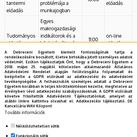
tantermi
problémája a
előadás
előadás
munkajogban
Egyes
makrogazdasági
Tudományos
indikátorok és a
on-line
11:00
előadás
kőolaj árváltozása
előadás
közötti kapcsolat
A Debreceni Egyetem kiemelt fontosságúnak tartja a
elemzése
rendelkezésére bocsátott, illetve birtokába jutott személyes adatok
védelmét. Ezúton tájékoztatjuk Önt, hogy a Debreceni Egyetem a
2018. május 25. napjától kötelezően alkalmazandó Általános
Analysing the
Adatvédelmi Rendelet alapján felülvizsgálta folyamatait és
relationship
beépítette a GDPR előírásait az adatkezelési és adatvédelmi
Angol nyelvű
tevékenységébe. A felhasználók személyes adatait a Debreceni
between certain
on-line
tantermi
11:00
Egyetem korábban is teljes körültekintéssel kezelte, megfelelve az
macroeconomic
előadás
érvényben lévő adatkezelési szabályozásoknak. A GDPR előírásait
előadás
követve frissítettük Adatvédelmi Tájékoztatónkat, amelyet az
indicators and oil
alábbi linkre kattintva olvashat el:
Adatkezelési tájékoztató.
DE
price change
Kancellária WAV Központ
További információk
Nélkülözhetetlen sütik
Legutóbb frissítve:
2021. 08. 19. 11:22
Funkcionális sütik