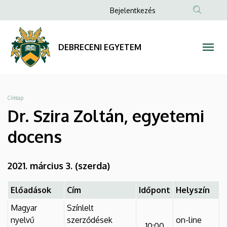
Dr.
Ugrás
Anonim
Bejelentkezés
a
Felhasználói
Szira
tartalomra
fiók
Zoltán,
DEBRECENI EGYETEM
menüje
egyetemi
docens
Morzsa
Címlap
|
Dr. Szira Zoltán, egyetemi
DEBRECENI
docens
EGYETEM
2021. március 3. (szerda)
Előadások
Cím
Időpont
Helyszín
Magyar
Színlelt
nyelvű
szerződések
on-line
10:00