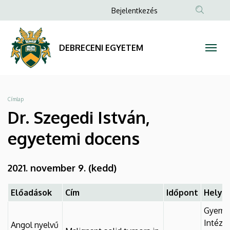
Dr.
Ugrás
Anonim
Bejelentkezés
a
Felhasználói
Szegedi
tartalomra
fiók
István,
DEBRECENI EGYETEM
menüje
egyetemi
docens
Morzsa
Címlap
|
Dr. Szegedi István,
DEBRECENI
egyetemi docens
EGYETEM
2021. november 9. (kedd)
Előadások
Cím
Időpont
Helysz
Gyerme
Intéze
Angol nyelvű