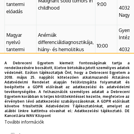
Malignant solid tumors in
tantermi
9:00
childhood
4032 
előadás
Nagyer
Gyerme
Magyar
Anémiák
Intéze
nyelvű
differenciáldiagnosztikája,
10:00
tantermi
hiány- és hemolitikus
4032 
előadás
anémiák
Nagyer
A Debreceni Egyetem kiemelt fontosságúnak tartja a
rendelkezésére bocsátott, illetve birtokába jutott személyes adatok
A precíziós onkológia, a
védelmét. Ezúton tájékoztatjuk Önt, hogy a Debreceni Egyetem a
Gyerme
2018. május 25. napjától kötelezően alkalmazandó Általános
molekuláris markerek
Adatvédelmi Rendelet alapján felülvizsgálta folyamatait és
Intéze
szerepe a gyermek
beépítette a GDPR előírásait az adatkezelési és adatvédelmi
Tudományos
tevékenységébe. A felhasználók személyes adatait a Debreceni
hemato-onkológiában a
11:00
előadás
4032 
Egyetem korábban is teljes körültekintéssel kezelte, megfelelve az
korszerű diagnosztikára, a
érvényben lévő adatkezelési szabályozásoknak. A GDPR előírásait
Nagyer
követve frissítettük Adatvédelmi Tájékoztatónkat, amelyet az
rizikó alapú és célzott
alábbi linkre kattintva olvashat el:
Adatkezelési tájékoztató.
DE
kezelésekre vonatkozóan
Kancellária WAV Központ
További információk