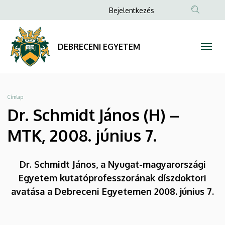
Dr.
Ugrás
Anonim
Bejelentkezés
a
Felhasználói
Schmidt
tartalomra
fiók
János
DEBRECENI EGYETEM
menüje
(H)
–
Morzsa
Címlap
MTK,
Dr. Schmidt János (H) –
2008.
MTK, 2008. június 7.
június
Dr. Schmidt János, a Nyugat-magyarországi
7.
Egyetem kutatóprofesszorának díszdoktori
|
avatása a Debreceni Egyetemen 2008. június 7.
DEBRECENI