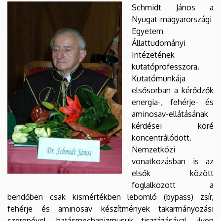
EGYETEM
Schmidt János a
Nyugat-magyarországi
Egyetem
Állattudományi
Intézetének
kutatóprofesszora.
Kutatómunkája
elsősorban a kérődzők
energia-, fehérje- és
aminosav-ellátásának
kérdései köré
koncentrálódott.
Nemzetközi
vonatkozásban is az
elsők között
foglalkozott a
bendőben csak kismértékben lebomló (bypass) zsír,
fehérje és aminosav készítmények takarmányozási
szerepével, hatásmechanizmusuk tisztázásával, ilyen