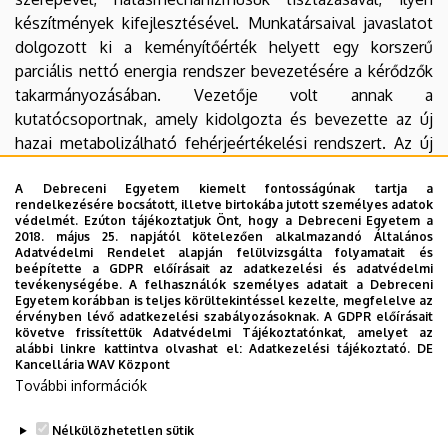
készítmények kifejlesztésével. Munkatársaival javaslatot
dolgozott ki a keményítőérték helyett egy korszerű
parciális nettó energia rendszer bevezetésére a kérődzők
takarmányozásában. Vezetője volt annak a
kutatócsoportnak, amely kidolgozta és bevezette az új
hazai metabolizálható fehérjeértékelési rendszert. Az új
rendszer korszerű alapokra helyezte a kérődzők fehérje-
és aminosav ellátását. Tudományos munkáját több díjjal
A Debreceni Egyetem kiemelt fontosságúnak tartja a
rendelkezésére bocsátott, illetve birtokába jutott személyes adatok
ismerték el, így Újhelyi Emlékérem (1982), Wilhelm
védelmét. Ezúton tájékoztatjuk Önt, hogy a Debreceni Egyetem a
Kirchner díj (1983, Németország), Darányi Ignác díj (1998),
2018. május 25. napjától kötelezően alkalmazandó Általános
Adatvédelmi Rendelet alapján felülvizsgálta folyamatait és
Gábor Dénes díj (1998) kitüntetésekben részesült. Oktató
beépítette a GDPR előírásait az adatkezelési és adatvédelmi
és tudományos munkássága elismeréseként a Magyar
tevékenységébe. A felhasználók személyes adatait a Debreceni
Egyetem korábban is teljes körültekintéssel kezelte, megfelelve az
Köztársasági Érdemrend Tisztikeresztjével tüntették ki. A
érvényben lévő adatkezelési szabályozásoknak. A GDPR előírásait
Magyar Tudományos Akadémia 2007-ben rendes tagjává
követve frissítettük Adatvédelmi Tájékoztatónkat, amelyet az
alábbi linkre kattintva olvashat el:
Adatkezelési tájékoztató.
DE
választotta. Schmidt János professzor a Debreceni
Kancellária WAV Központ
Egyetem Mezőgazdaságtudományi Karával közel 40 éve
További információk
ápol oktatási és kutatási kapcsolatot.
Nélkülözhetetlen sütik