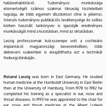
hallásrehabilitáció. Tudományos munkássága
elismertségét számos szakmai társaság tiszteletbeli
tagsága, de több egyetem díszdoktori címe is jellemzi.
Intenzív tudományos publikációs tevékenysége és széles
körben használt tankönyvei is igazolják eredményes
munkásságát mind a kutatásban, mind az oktatásban.
Laszig professzornak kulcsszerepe volt a cochleáris
implantáció magyarországi bevezetésében, több
debreceni szakember is elsajátíthatta ezt a technikát
freiburgi klinikáján.
Roland Laszig
was born in East Germany. He studied
human medicine at the Humboldt University in East Berlin
then at the University of Hamburg. From 1978 to 1982 he
completed his training as a specialist in ear, nose and
throat diseases. In 1993 he was appointed to the chair for
ear, nose and throat medicine at the Albert Ludwig