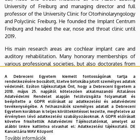
University of Freiburg and managing director and full
professor of the University Clinic for Otorhinolaryngology
and Polyclinic Freiburg. He founded the Implant Centrum
Freiburg and headed the ear, nose and throat clinic until
2019.
His main research areas are cochlear implant care and
auditory rehabilitation. Many honorary memberships of
various professional societies, but also doctorates from
numerous universities characterize his scientific work. An
A Debreceni Egyetem kiemelt fontosságúnak tartja a
intensive publication activity, which also includes book
rendelkezésére bocsátott, illetve birtokába jutott személyes adatok
chapters textbooks, proves his activity in research and
védelmét. Ezúton tájékoztatjuk Önt, hogy a Debreceni Egyetem a
2018. május 25. napjától kötelezően alkalmazandó Általános
teaching.
Adatvédelmi Rendelet alapján felülvizsgálta folyamatait és
beépítette a GDPR előírásait az adatkezelési és adatvédelmi
Professor Laszig played a key role in the introduction of
tevékenységébe. A felhasználók személyes adatait a Debreceni
Egyetem korábban is teljes körültekintéssel kezelte, megfelelve az
cochlear implantation in Hungary, several specialists from
érvényben lévő adatkezelési szabályozásoknak. A GDPR előírásait
Debrecen could learn this technique in his Clinic.
követve frissítettük Adatvédelmi Tájékoztatónkat, amelyet az
alábbi linkre kattintva olvashat el:
Adatkezelési tájékoztató.
DE
Kancellária WAV Központ
További információk