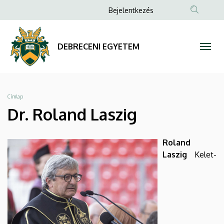
Dr.
Ugrás
Anonim
Bejelentkezés
a
Felhasználói
Roland
tartalomra
fiók
Laszig
DEBRECENI EGYETEM
menüje
|
DEBRECENI
Morzsa
Címlap
EGYETEM
Dr. Roland Laszig
Roland
Laszig
Kelet-