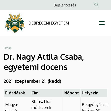
Dr.
Ugrás
Anonim
Bejelentkezés
a
Felhasználói
Nagy
tartalomra
fiók
Attila
DEBRECENI EGYETEM
menüje
Csaba,
egyetemi
Morzsa
Címlap
docens
Dr. Nagy Attila Csaba,
|
egyetemi docens
DEBRECENI
2021. szeptember 21. (kedd)
EGYETEM
Előadások
Cím
Időpont
Helyszín
Statisztikai
Magyar
Belgyógyászati
módszerek
nyelvű
Intézet "A"