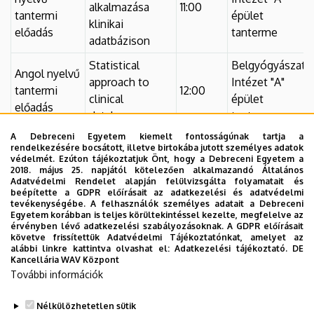
alkalmazása
11:00
tantermi
épület
klinikai
előadás
tanterme
adatbázison
Statistical
Belgyógyászati
Angol nyelvű
approach to
Intézet "A"
tantermi
12:00
clinical
épület
előadás
databases
tanterme
A Debreceni Egyetem kiemelt fontosságúnak tartja a
A 2-es típusú
rendelkezésére bocsátott, illetve birtokába jutott személyes adatok
diabetes
védelmét. Ezúton tájékoztatjuk Önt, hogy a Debreceni Egyetem a
2018. május 25. napjától kötelezően alkalmazandó Általános
mellitus
Belgyógyászati
Adatvédelmi Rendelet alapján felülvizsgálta folyamatait és
Tudományos
gondozásának
Intézet "A"
beépítette a GDPR előírásait az adatkezelési és adatvédelmi
13:00
tevékenységébe. A felhasználók személyes adatait a Debreceni
előadás
hatékonysága
épület
Egyetem korábban is teljes körültekintéssel kezelte, megfelelve az
és időbeli
tanterme
érvényben lévő adatkezelési szabályozásoknak. A GDPR előírásait
követve frissítettük Adatvédelmi Tájékoztatónkat, amelyet az
alakulása
alábbi linkre kattintva olvashat el:
Adatkezelési tájékoztató.
DE
Magyarországon
Kancellária WAV Központ
További információk
Nélkülözhetetlen sütik