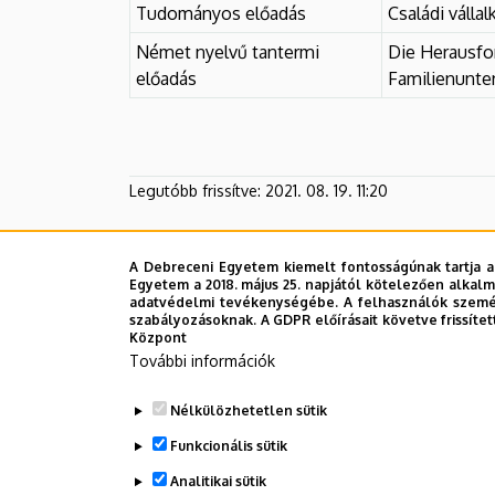
Tudományos előadás
Családi válla
Német nyelvű tantermi
Die Herausfo
előadás
Familienunt
Legutóbb frissítve:
2021. 08. 19. 11:20
A Debreceni Egyetem kiemelt fontosságúnak tartja a
Egyetem a 2018. május 25. napjától kötelezően alkalm
adatvédelmi tevékenységébe. A felhasználók személ
szabályozásoknak. A GDPR előírásait követve frissítet
Központ
További információk
Nélkülözhetetlen sütik
Funkcionális sütik
Analitikai sütik