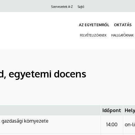
Felső
Szervezetek A-Z
Sajtó
navigáció
AZ EGYETEMRŐL
OKTATÁS
FELVÉTELIZŐKNEK
HALLGATÓKNAK
rd, egyetemi docens
Időpont
Hely
k gazdasági környezete
14:00
on-l