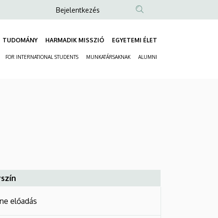
Anonim
Bejelentkezés
Felhasználói
fiók
TUDOMÁNY
HARMADIK MISSZIÓ
EGYETEMI ÉLET
Fő
menüje
FOR INTERNATIONAL STUDENTS
MUNKATÁRSAKNAK
ALUMNI
navigáció
Másodlagos
navigáció
szín
ine előadás