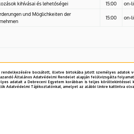
lkozások kihívásai és lehetőségei
15:00
on-l
rderungen und Möglichkeiten der
15:00
on-l
ernehmen
 rendelkezésére bocsátott, illetve birtokába jutott személyes adatok v
azandó Általános Adatvédelmi Rendelet alapján felülvizsgálta folyamata
yes adatait a Debreceni Egyetem korábban is teljes körültekintéssel 
tük Adatvédelmi Tájékoztatónkat, amelyet az alábbi linkre kattintva olv