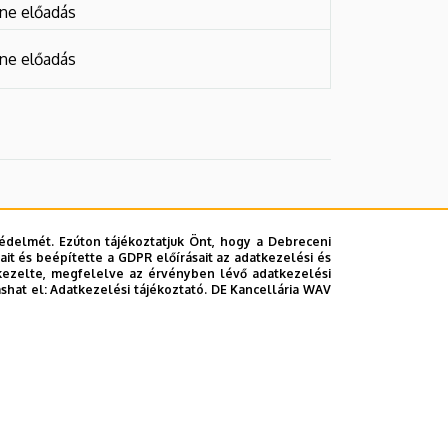
ine előadás
ine előadás
édelmét. Ezúton tájékoztatjuk Önt, hogy a Debreceni
it és beépítette a GDPR előírásait az adatkezelési és
kezelte, megfelelve az érvényben lévő adatkezelési
ashat el:
Adatkezelési tájékoztató.
DE Kancellária WAV