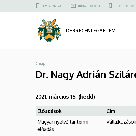
Dr.
Ugrás
Felső
+36 52 512 900
info@unideb.hu
Telefonkönyv
a
kapcsolat
Nagy
tartalomra
menü
Adrián
DEBRECENI EGYETEM
Szilárd,
egyetemi
Morzsa
Címlap
docens
Dr. Nagy Adrián Szilá
|
DEBRECENI
2021. március 16. (kedd)
EGYETEM
Előadások
Cím
Magyar nyelvű tantermi
Vállalkozáso
előadás