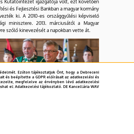
ós Kutatóintézet igazgatója volt, ezt követően
ítési és Fejlesztési Bankban a magyar kormány
vezték ki. A 2010-es országgyűlési képviselő
gi minisztere. 2013. márciusától a Magyar
re szóló kinevezését a napokban vette át.
édelmét. Ezúton tájékoztatjuk Önt, hogy a Debreceni
it és beépítette a GDPR előírásait az adatkezelési és
kezelte, megfelelve az érvényben lévő adatkezelési
ashat el:
Adatkezelési tájékoztató.
DE Kancellária WAV