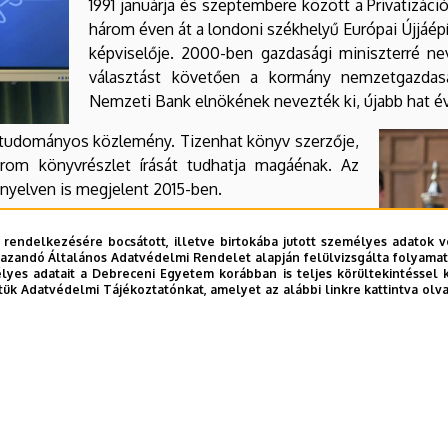
1991 januárja és szeptembere között a Privatizáci
három éven át a londoni székhelyű Európai Újjáép
képviselője. 2000-ben gazdasági miniszterré ne
választást követően a kormány nemzetgazdasá
Nemzeti Bank elnökének nevezték ki, újabb hat év
tudományos közlemény. Tizenhat könyv szerzője,
rom könyvrészlet írását tudhatja magáénak. Az
nyelven is megjelent 2015-ben.
Debreceni Egyetem Gazdaságtudományi Karán a
 rendelkezésére bocsátott, illetve birtokába jutott személyes adatok v
emzeti Bankkal, valamint Matolcsy György úr
azandó Általános Adatvédelmi Rendelet alapján felülvizsgálta folyamata
yes adatait a Debreceni Egyetem korábban is teljes körültekintéssel 
n illeszkednek a GTK stratégiai elképzeléseihez,
tük Adatvédelmi Tájékoztatónkat, amelyet az alábbi linkre kattintva olv
tudomány, ezen belül a pénzügy-számvitel, a
ktatási-kutatási palettájának bővítése, a monetáris