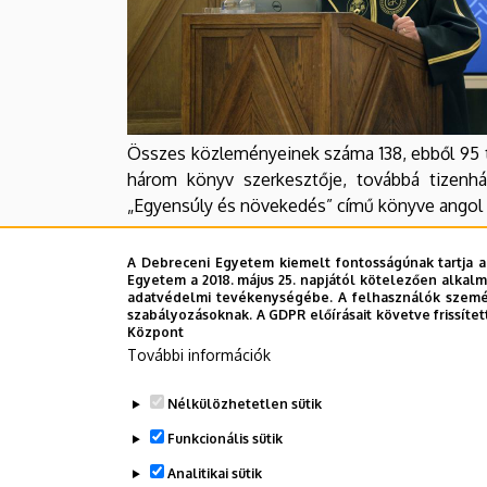
Összes közleményeinek száma 138, ebből 95 
három könyv szerkesztője, továbbá tizenhá
„Egyensúly és növekedés” című könyve angol 
2019-ben kezdeményezésére alakul meg a 
A Debreceni Egyetem kiemelt fontosságúnak tartja a
Magyar Nemzeti Bank Tanszék. A Magyar N
Egyetem a 2018. május 25. napjától kötelezően alkalm
adatvédelmi tevékenységébe. A felhasználók személ
személyével kialakított kapcsolatok szervese
szabályozásoknak. A GDPR előírásait követve frissítet
melyben kiemelt szerepet kap a gazdaság
Központ
vállalatgazdaságtan, a vállalkozásfejlesztés o
További információk
eszköztár részletes megismerése.
Nélkülözhetetlen sütik
Funkcionális sütik
Legutóbb frissítve:
2021. 07. 28. 11:21
Analitikai sütik