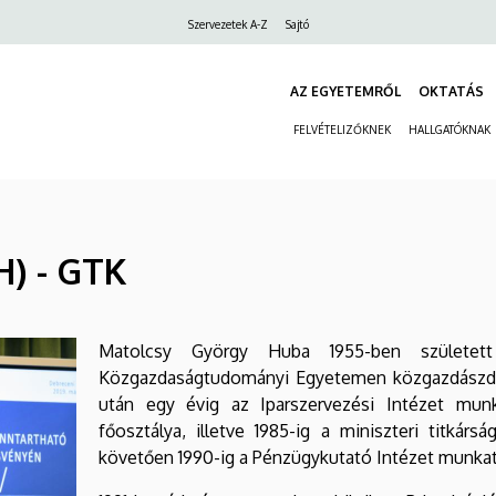
Felső
Szervezetek A-Z
Sajtó
navigáció
AZ EGYETEMRŐL
OKTATÁS
FELVÉTELIZŐKNEK
HALLGATÓKNAK
H) - GTK
Matolcsy György Huba 1955-ben születet
Közgazdaságtudományi Egyetemen közgazdászdi
után egy évig az Iparszervezési Intézet munka
főosztálya, illetve 1985-ig a miniszteri titkárs
követően 1990-ig a Pénzügykutató Intézet munka