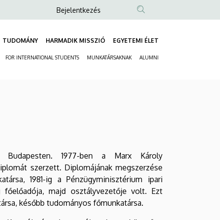
Anonim
Bejelentkezés
Felhasználói
fiók
TUDOMÁNY
HARMADIK MISSZIÓ
EGYETEMI ÉLET
Fő
menüje
FOR INTERNATIONAL STUDENTS
MUNKATÁRSAKNAK
ALUMNI
navigáció
Másodlagos
navigáció
t Budapesten. 1977-ben a Marx Károly
plomát szerzett. Diplomájának megszerzése
társa, 1981-ig a Pénzügyminisztérium ipari
ág főelőadója, majd osztályvezetője volt. Ezt
társa, később tudományos főmunkatársa.