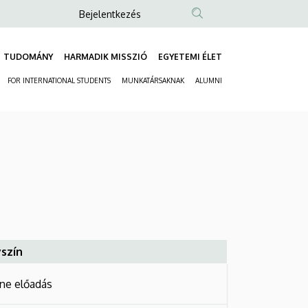
Anonim
Bejelentkezés
Felhasználói
fiók
TUDOMÁNY
HARMADIK MISSZIÓ
EGYETEMI ÉLET
Fő
menüje
FOR INTERNATIONAL STUDENTS
MUNKATÁRSAKNAK
ALUMNI
navigáció
Másodlagos
navigáció
szín
ine előadás