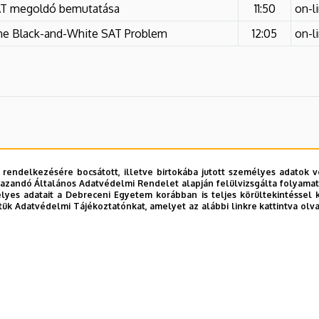
T megoldó bemutatása
11:50
on-l
the Black-and-White SAT Problem
12:05
on-l
 rendelkezésére bocsátott, illetve birtokába jutott személyes adatok v
azandó Általános Adatvédelmi Rendelet alapján felülvizsgálta folyamata
yes adatait a Debreceni Egyetem korábban is teljes körültekintéssel 
tük Adatvédelmi Tájékoztatónkat, amelyet az alábbi linkre kattintva olv