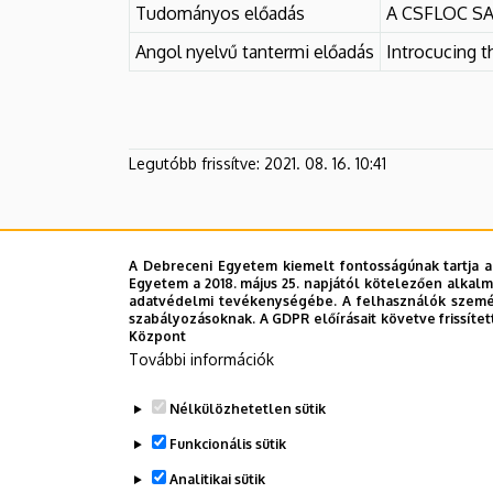
Tudományos előadás
A CSFLOC SA
Angol nyelvű tantermi előadás
Introcucing 
Legutóbb frissítve:
2021. 08. 16. 10:41
A Debreceni Egyetem kiemelt fontosságúnak tartja a
Egyetem a 2018. május 25. napjától kötelezően alkalm
adatvédelmi tevékenységébe. A felhasználók személ
szabályozásoknak. A GDPR előírásait követve frissítet
Központ
További információk
Nélkülözhetetlen sütik
Funkcionális sütik
Analitikai sütik