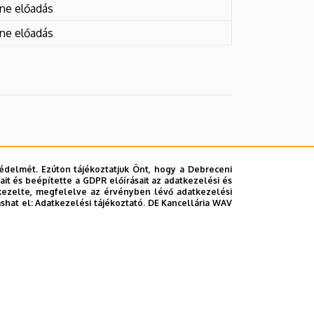
ine előadás
ine előadás
édelmét. Ezúton tájékoztatjuk Önt, hogy a Debreceni
it és beépítette a GDPR előírásait az adatkezelési és
kezelte, megfelelve az érvényben lévő adatkezelési
ashat el:
Adatkezelési tájékoztató.
DE Kancellária WAV