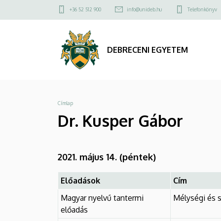
Dr.
Ugrás
Felső
+36 52 512 900
info@unideb.hu
Telefonkönyv
a
kapcsolat
Kusper
tartalomra
menü
Gábor
DEBRECENI EGYETEM
|
DEBRECENI
Morzsa
Címlap
EGYETEM
Dr. Kusper Gábor
2021. május 14. (péntek)
Előadások
Cím
Magyar nyelvű tantermi
Mélységi és 
előadás