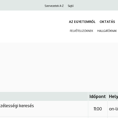
Felső
Szervezetek A-Z
Sajtó
navigáció
AZ EGYETEMRŐL
OKTATÁS
FELVÉTELIZŐKNEK
HALLGATÓKNAK
Időpont
Hely
szélességi keresés
11:00
on-l