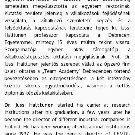
ismetelten megválasztotta az egyetem rektorának.
Kutatási területe jelenleg a vállalkozások fejlődésének
vizsgálata, a vállalkozó szemléletű képzés és a
felsőoktatás kapcsolatának területeire terjed ki. Jussi
Halttunen professzor kapcsolata a Debreceni
Egyetemmel mintegy 15 éves múltra tekint vissza.
Szorgalmazója, egyben aktív támogatója a
vállalkozásfejlesztés oktatási megújításának. Prof. Dr.
Jussi Halttunen jelentős szerepet vállalt az újszerű finn
üzleti oktatás a „Team Academy” Debrecenben történő
bevezetésében es elterjesztésében, a két intézmény
közötti sikeres együttműködés-, valamint a kettős
diplomás képzés kialakításában.
Dr. Jussi Halttunen
started his carrier at research
institutions after his graduation, a few years later he
became the director of different industrial companies in
Finland. He has been working at educational institutions
since 1997. He was the deputy director of FEMDI-