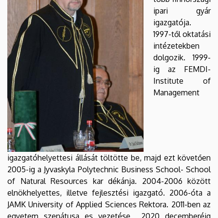
ipari gyár
igazgatója.
1997-től oktatási
intézetekben
dolgozik. 1999-
ig az FEMDI-
Institute of
Management
igazgatóhelyettesi állását töltötte be, majd ezt követően
2005-ig a Jyvaskyla Polytechnic Business School- School
of Natural Resources kar dékánja. 2004-2006 között
elnökhelyettes, illetve fejlesztési igazgató. 2006-óta a
JAMK University of Applied Sciences Rektora. 2011-ben az
egyetem szenátusa es vezetése 2020 decemberéig