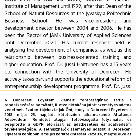
Institute of Management until 1999, after that Dean of the
School of Natural Resources at the Jyvaskyla Politechnic
Business School. He was vice-president and
development director between 2004 and 2006. He has
been the Rector of JAMK University of Applied Sciences
until December 2020. His current research field is
analysing the development of companies, as well as the
relationship between business-oriented training and
higher education. Prof. Dr. Jussi Halttunen has a 15-years
old connection with the University of Debrecen. He
actively takes part and supports the educational reform of
entrepreneurship development programme. Prof. Dr. Jussi
Halttunen played and currently plays very important role
in the introduction of the new Finnish business education
A Debreceni Egyetem kiemelt fontosságúnak tartja a
rendelkezésére bocsátott, illetve birtokába jutott személyes adatok
model called Team Academy in Debrecen, as well as in
védelmét. Ezúton tájékoztatjuk Önt, hogy a Debreceni Egyetem a
the successful cooperation and in the development of
2018. május 25. napjától kötelezően alkalmazandó Általános
Adatvédelmi Rendelet alapján felülvizsgálta folyamatait és
the double degree programme between the two
beépítette a GDPR előírásait az adatkezelési és adatvédelmi
universities. In recognition of his excellent results in the
tevékenységébe. A felhasználók személyes adatait a Debreceni
Egyetem korábban is teljes körültekintéssel kezelte, megfelelve az