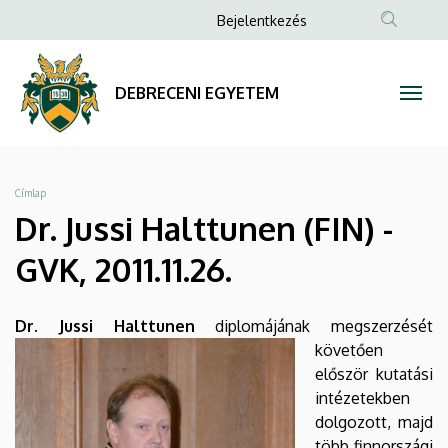
Dr.
Ugrás
Anonim
Bejelentkezés
a
Felhasználói
Jussi
tartalomra
fiók
Halttunen
DEBRECENI EGYETEM
menüje
(FIN)
-
Morzsa
Címlap
GVK,
Dr. Jussi Halttunen (FIN) -
2011.11.26.
GVK, 2011.11.26.
|
Dr. Jussi Halttunen
diplo
májának megszerzését
DEBRECENI
követően
először kutatási
EGYETEM
intézetekben
dolgozott, majd
több finnországi