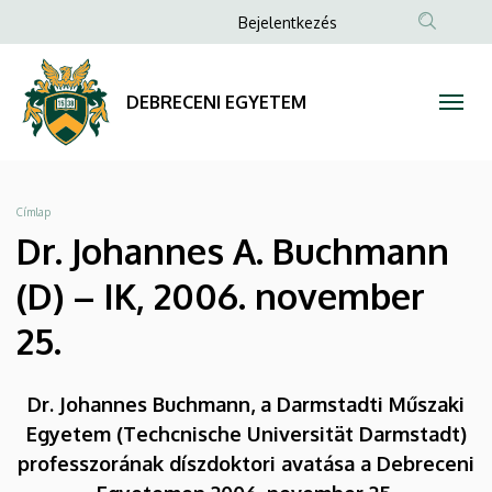
Dr.
Ugrás
Anonim
Bejelentkezés
a
Felhasználói
Johannes
tartalomra
fiók
A.
DEBRECENI EGYETEM
menüje
Buchmann
(D)
Morzsa
Címlap
–
Dr. Johannes A. Buchmann
IK,
(D) – IK, 2006. november
2006.
25.
november
Dr. Johannes Buchmann, a Darmstadti Műszaki
25.
Egyetem (Techcnische Universität Darmstadt)
|
professzorának díszdoktori avatása a Debreceni