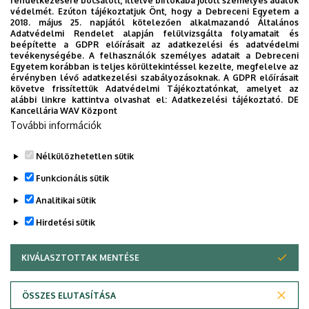
rendelkezésére bocsátott, illetve birtokába jutott személyes adatok
védelmét. Ezúton tájékoztatjuk Önt, hogy a Debreceni Egyetem a
Professor Buchmann is not only an excellent researcher,
2018. május 25. napjától kötelezően alkalmazandó Általános
Adatvédelmi Rendelet alapján felülvizsgálta folyamatait és
but also a very impressive teacher. So far 32 PhD
beépítette a GDPR előírásait az adatkezelési és adatvédelmi
dissertations have been written under his supervision. He
tevékenységébe. A felhasználók személyes adatait a Debreceni
Egyetem korábban is teljes körültekintéssel kezelte, megfelelve az
has a long standing cooperation with our university. Attila
érvényben lévő adatkezelési szabályozásoknak. A GDPR előírásait
Pethő and Kálmán Győry have joint papers with him. He
követve frissítettük Adatvédelmi Tájékoztatónkat, amelyet az
alábbi linkre kattintva olvashat el:
Adatkezelési tájékoztató.
DE
was an invited speaker at the Colloquium on
Kancellária WAV Központ
Computational Number Theory, which was held in
További információk
Debrecen.
Nélkülözhetetlen sütik
Legutóbb frissítve:
2021. 08. 18. 13:38
Funkcionális sütik
Analitikai sütik
Hirdetési sütik
KIVÁLASZTOTTAK MENTÉSE
WITHDRAW CONSENT
Adatvédelem
Adatkezelési nyilatkozat
ÖSSZES ELUTASÍTÁSA