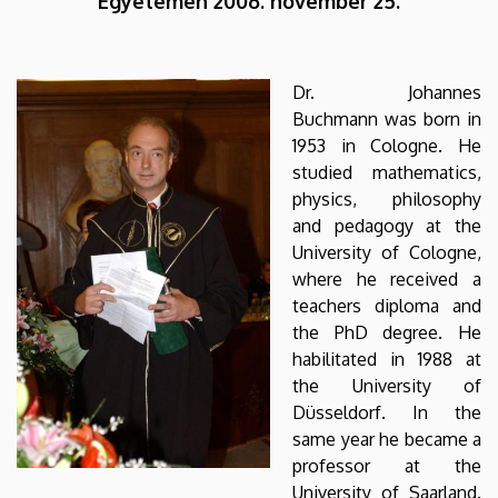
Egyetemen 2006. november 25.
DEBRECENI
EGYETEM
Dr. Johannes
Buchmann was born in
1953 in Cologne. He
studied mathematics,
physics, philosophy
and pedagogy at the
University of Cologne,
where he received a
teachers diploma and
the PhD degree. He
habilitated in 1988 at
the University of
Düsseldorf. In the
same year he became a
professor at the
University of Saarland.