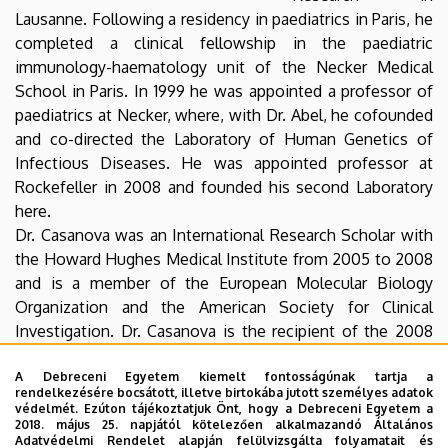
Lausanne. Following a residency in paediatrics in Paris, he
completed a clinical fellowship in the paediatric
immunology-haematology unit of the Necker Medical
School in Paris. In 1999 he was appointed a professor of
paediatrics at Necker, where, with Dr. Abel, he cofounded
and co-directed the Laboratory of Human Genetics of
Infectious Diseases. He was appointed professor at
Rockefeller in 2008 and founded his second Laboratory
here.
Dr. Casanova was an International Research Scholar with
the Howard Hughes Medical Institute from 2005 to 2008
and is a member of the European Molecular Biology
Organization and the American Society for Clinical
Investigation. Dr. Casanova is the recipient of the 2008
Richard Lounsbery Award from the French and American
Academies of Sciences and a Professor Lucien
A Debreceni Egyetem kiemelt fontosságúnak tartja a
rendelkezésére bocsátott, illetve birtokába jutott személyes adatok
Dautrebande Path physiology Foundation Prize from the
védelmét. Ezúton tájékoztatjuk Önt, hogy a Debreceni Egyetem a
Belgian Royal Academy of Medicine in 2004. In 2009, he
2018. május 25. napjától kötelezően alkalmazandó Általános
Adatvédelmi Rendelet alapján felülvizsgálta folyamatait és