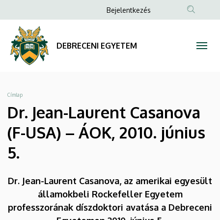
Dr.
Ugrás
Anonim
Bejelentkezés
a
Felhasználói
Jean-
tartalomra
fiók
Laurent
DEBRECENI EGYETEM
menüje
Casanova
(F-
Morzsa
Címlap
USA)
Dr. Jean-Laurent Casanova
–
(F-USA) – ÁOK, 2010. június
ÁOK,
5.
2010.
Dr. Jean-Laurent Casanova, az amerikai egyesült
június
államokbeli Rockefeller Egyetem
5.
professzorának díszdoktori avatása a Debreceni