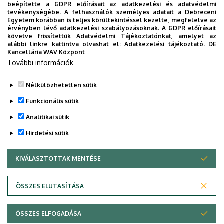
received an honorary degree from the University of Zurich
beépítette a GDPR előírásait az adatkezelési és adatvédelmi
and the Oswald Avery Award for Early Achievement from
tevékenységébe. A felhasználók személyes adatait a Debreceni
Egyetem korábban is teljes körültekintéssel kezelte, megfelelve az
the Infectious Disease Society of America. He was
érvényben lévő adatkezelési szabályozásoknak. A GDPR előírásait
awarded in May 2010 with the prestigious E. Mead
követve frissítettük Adatvédelmi Tájékoztatónkat, amelyet az
alábbi linkre kattintva olvashat el:
Adatkezelési tájékoztató.
DE
Johnson Award, given by the American Society for
Kancellária WAV Központ
Paediatric Research, to honour his clinical and laboratory
További információk
research achievements in paediatrics.
Nélkülözhetetlen sütik
Legutóbb frissítve:
2021. 08. 18. 13:30
Funkcionális sütik
Analitikai sütik
Hirdetési sütik
KIVÁLASZTOTTAK MENTÉSE
WITHDRAW CONSENT
Adatvédelem
Adatkezelési nyilatkozat
ÖSSZES ELUTASÍTÁSA
Technikai információk
ÖSSZES ELFOGADÁSA