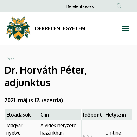
Dr.
Ugrás
Anonim
Bejelentkezés
a
Felhasználói
Horváth
tartalomra
fiók
Péter,
DEBRECENI EGYETEM
menüje
adjunktus
|
Morzsa
Címlap
DEBRECENI
Dr. Horváth Péter,
EGYETEM
adjunktus
2021. május 12. (szerda)
Előadások
Cím
Időpont
Helyszín
Magyar
A vidék helyzete
nyelvű
hazánkban
on-line
10:00