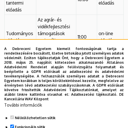
tantermi
előadás
előadás
Az agrár- és
vidékfejlesztési
Tudományos
támogatások
on-line
11:00
előadás
regionális
előadás
hatásának
A Debreceni Egyetem kiemelt fontosságúnak tartja a
elemzése
rendelkezésére bocsátott, illetve birtokába jutott személyes adatok
védelmét. Ezúton tájékoztatjuk Önt, hogy a Debreceni Egyetem a
2018. május 25. napjától kötelezően alkalmazandó Általános
Analysis of the
Adatvédelmi Rendelet alapján felülvizsgálta folyamatait és
regional effect of
beépítette a GDPR előírásait az adatkezelési és adatvédelmi
Angol nyelvű
tevékenységébe. A felhasználók személyes adatait a Debreceni
agricultural and
on-line
tantermi
11:00
Egyetem korábban is teljes körültekintéssel kezelte, megfelelve az
rural
előadás
érvényben lévő adatkezelési szabályozásoknak. A GDPR előírásait
előadás
követve frissítettük Adatvédelmi Tájékoztatónkat, amelyet az
development
alábbi linkre kattintva olvashat el:
Adatkezelési tájékoztató.
DE
subsidies
Kancellária WAV Központ
További információk
Nélkülözhetetlen sütik
Legutóbb frissítve:
2021. 07. 28. 11:21
Funkcionális sütik