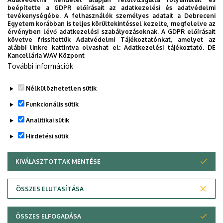
ban az Európai Immunológiai Kongresszust, majd 1992-
beépítette a GDPR előírásait az adatkezelési és adatvédelmi
tevékenységébe. A felhasználók személyes adatait a Debreceni
ben az Immunológiai Világkongresszust is.
Egyetem korábban is teljes körültekintéssel kezelte, megfelelve az
érvényben lévő adatkezelési szabályozásoknak. A GDPR előírásait
Gergely János nagy tudású, iskolateremtő mester, akinek
követve frissítettük Adatvédelmi Tájékoztatónkat, amelyet az
alábbi linkre kattintva olvashat el:
Adatkezelési tájékoztató.
DE
tanítványai itthon és szerte a világban vezető pozíciót
Kancellária WAV Központ
töltenek be, és nemzetközileg is elismert, magas
További információk
színvonalon művelik és oktatják az immunológiát.
Nélkülözhetetlen sütik
Legutóbb frissítve:
2021. 08. 18. 13:34
Funkcionális sütik
Analitikai sütik
Hirdetési sütik
KIVÁLASZTOTTAK MENTÉSE
WITHDRAW CONSENT
Adatvédelem
Adatkezelési nyilatkozat
ÖSSZES ELUTASÍTÁSA
Technikai információk
ÖSSZES ELFOGADÁSA