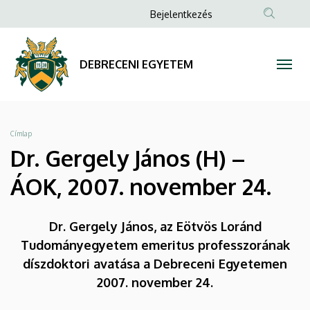
Dr.
Ugrás
Anonim
Bejelentkezés
a
Felhasználói
Gergely
tartalomra
fiók
János
DEBRECENI EGYETEM
menüje
(H)
–
Morzsa
Címlap
ÁOK,
Dr. Gergely János (H) –
2007.
ÁOK, 2007. november 24.
november
Dr. Gergely János, az Eötvös Loránd
24.
Tudományegyetem emeritus professzorának
|
díszdoktori avatása a Debreceni Egyetemen
2007. november 24.
DEBRECENI