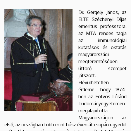
EGYETEM
Dr. Gergely János, az
ELTE Széchenyi Díjas
emeritus professzora,
az MTA rendes tagja
az immunológiai
kutatások és oktatás
magyarországi
megteremtésében
úttörő szerepet
játszott.
Elévülhetetlen
érdeme, hogy 1974-
ben az Eötvös Lóránd
Tudományegyetemen
megalapította
Magyarországon az
első, az országban több mint húsz éven át csupán egyedül