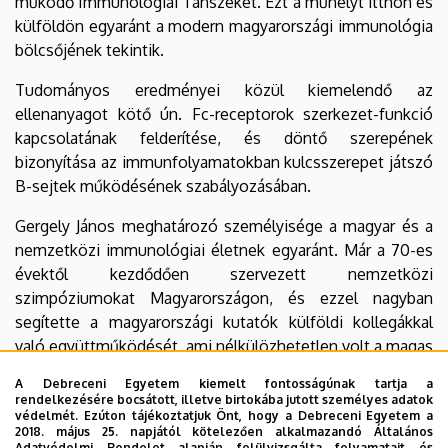
működő Immunológiai Tanszéket. Ezt a műhelyt itthon és
külföldön egyaránt a modern magyarországi immunológia
bölcsőjének tekintik.
Tudományos eredményei közül kiemelendő az
ellenanyagot kötő ún. Fc-receptorok szerkezet-funkció
kapcsolatának felderítése, és döntő szerepének
bizonyítása az immunfolyamatokban kulcsszerepet játszó
B-sejtek működésének szabályozásában.
Gergely János meghatározó személyisége a magyar és a
nemzetközi immunológiai életnek egyaránt. Már a 70-es
évektől kezdődően szervezett nemzetközi
szimpóziumokat Magyarországon, és ezzel nagyban
segítette a magyarországi kutatók külföldi kollegákkal
való együttműködését, ami nélkülözhetetlen volt a magas
színvonalú kutatások itthoni megindításához. Nemzetközi
A Debreceni Egyetem kiemelt fontosságúnak tartja a
elismertségét igazolja, hogy éveken át elnöke volt az
rendelkezésére bocsátott, illetve birtokába jutott személyes adatok
Immunológiai Társaságok Európai Szövetségének (EFIS),
védelmét. Ezúton tájékoztatjuk Önt, hogy a Debreceni Egyetem a
2018. május 25. napjától kötelezően alkalmazandó Általános
továbbá az Ő szervezésében rendezték Budapesten 1978-
Adatvédelmi Rendelet alapján felülvizsgálta folyamatait és