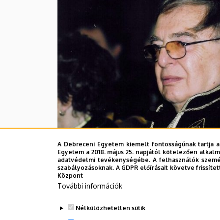
EGYETEM
A Debreceni Egyetem kiemelt fontosságúnak tartja a
Egyetem a 2018. május 25. napjától kötelezően alkalm
adatvédelmi tevékenységébe. A felhasználók személ
Az általa vizsgált témakör minden fontos n
szabályozásoknak. A GDPR előírásait követve frissítet
meghívott és elismert előadója. Közel 300 k
Központ
További információk
írt.
Közel 15 éve kezdődött együttműködése a De
Nélkülözhetetlen sütik
munkacsoportjával, amely szoros kollaboráci