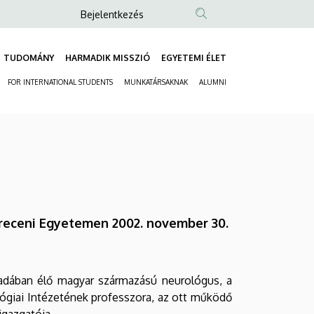
Anonim
Bejelentkezés
Felhasználói
fiók
TUDOMÁNY
HARMADIK MISSZIÓ
EGYETEMI ÉLET
Fő
menüje
FOR INTERNATIONAL STUDENTS
MUNKATÁRSAKNAK
ALUMNI
navigáció
Másodlagos
navigáció
breceni Egyetemen 2002. november 30.
adában élő magyar származású neurológus, a
lógiai Intézetének professzora, az ott működő
igazgatója.