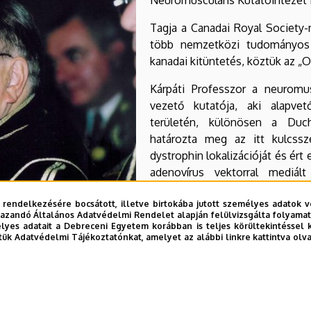
Tagja a Canadai Royal Society-
több nemzetközi tudományos 
kanadai kitüntetés, köztük az „O
Kárpáti Professzor a neuromu
vezető kutatója, aki alapvet
területén, különösen a Duch
határozta meg az itt kulcssze
dystrophin lokalizációját és ért
adenovírus vektorral mediált
szorosan hozzátartozik a n
agydaganatok génterápiájának ku
 rendelkezésére bocsátott, illetve birtokába jutott személyes adatok v
azandó Általános Adatvédelmi Rendelet alapján felülvizsgálta folyamata
yes adatait a Debreceni Egyetem korábban is teljes körültekintéssel 
emzetközi folyóiratának szerkesztőbizottsági tagja. Nemz
tük Adatvédelmi Tájékoztatónkat, amelyet az alábbi linkre kattintva olv
özleménye jelent meg eddig, a legelismertebb nemzetközi foly
breceni Egyetem Neurológiai Klinikájával, szoros munkakap
óban, közös közlemények és könyvek formájában fejeződött ki