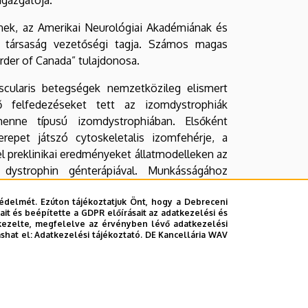
nek, az Amerikai Neurológiai Akadémiának és
társaság vezetőségi tagja. Számos magas
rder of Canada” tulajdonosa.
scularis betegségek nemzetközileg elismert
ő felfedezéseket tett az izomdystrophiák
enne típusú izomdystrophiában. Elsőként
repet játszó cytoskeletalis izomfehérje, a
 el preklinikai eredményeket állatmodelleken az
 dystrophin génterápiával. Munkásságához
eurometabolikus betegségek és malignus
tatása is.
édelmét. Ezúton tájékoztatjuk Önt, hogy a Debreceni
it és beépítette a GDPR előírásait az adatkezelési és
kezelte, megfelelve az érvényben lévő adatkezelési
etközi szimpóziumok és konferenciák állandó
ashat el:
Adatkezelési tájékoztató.
DE Kancellária WAV
óiratokban. Számos könyvet és könyvfejezetet
csolat alakult ki a klinika neuromuscularis
.