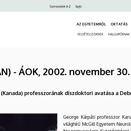
Felső
Szervezetek A-Z
Sajtó
navigáció
AZ EGYETEMRŐL
OKTATÁS
FELVÉTELIZŐKNEK
HALLGATÓKNAK
AN) - ÁOK, 2002. november 30.
m (Kanada) professzorának díszdoktori avatása a De
George Kárpáti professzor Kan
világhírű McGill Egyetem Neuro
Neuromuscularis Kutatóintézet 