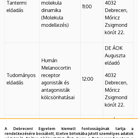
Tantermi
molekula
4032
11:00
előadás
dinamika
Debrecen,
(Molekula
Móricz
modellezés)
Zsigmond
körút 22.
DE ÁOK
Auguszta
Humán
előadó
Melanocortin
Tudományos
receptor
4032
12:00
előadás
agonisták és
Debrecen,
antagonisták
Móricz
kölcsönhatásai
Zsigmond
körút 22.
DE ÁOK
Auguszta
A Debreceni Egyetem kiemelt fontosságúnak tartja a
rendelkezésére bocsátott, illetve birtokába jutott személyes adatok
előadó