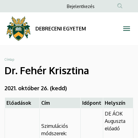
Dr.
Ugrás
Anonim
Bejelentkezés
a
Felhasználói
Fehér
tartalomra
fiók
Krisztina
DEBRECENI EGYETEM
menüje
|
DEBRECENI
Morzsa
Címlap
EGYETEM
Dr. Fehér Krisztina
2021. október 26. (kedd)
Előadások
Cím
Időpont
Helyszín
DE ÁOK
Auguszta
Szimulációs
előadó
módszerek: