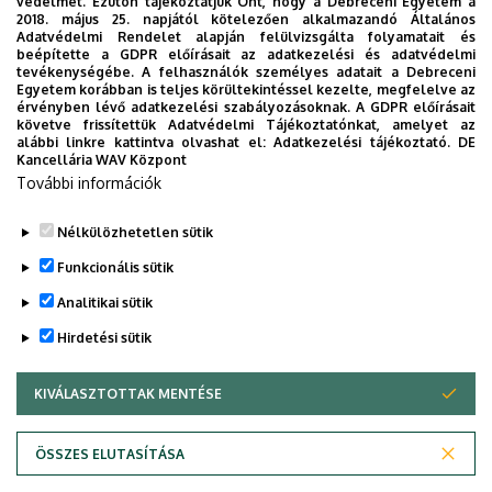
védelmét. Ezúton tájékoztatjuk Önt, hogy a Debreceni Egyetem a
K+ ion channel
2018. május 25. napjától kötelezően alkalmazandó Általános
Idegen nyelvű
inhibitor
4032
Adatvédelmi Rendelet alapján felülvizsgálta folyamatait és
12:00
beépítette a GDPR előírásait az adatkezelési és adatvédelmi
előadás
Anuroctoxin and
Debrecen,
tevékenységébe. A felhasználók személyes adatait a Debreceni
its mutants
Móricz
Egyetem korábban is teljes körültekintéssel kezelte, megfelelve az
érvényben lévő adatkezelési szabályozásoknak. A GDPR előírásait
Zsigmond
követve frissítettük Adatvédelmi Tájékoztatónkat, amelyet az
körút 22.
alábbi linkre kattintva olvashat el:
Adatkezelési tájékoztató.
DE
Kancellária WAV Központ
További információk
Nélkülözhetetlen sütik
Legutóbb frissítve:
2021. 10. 21. 18:18
Funkcionális sütik
Analitikai sütik
Hirdetési sütik
KIVÁLASZTOTTAK MENTÉSE
WITHDRAW CONSENT
Adatvédelem
Adatkezelési nyilatkozat
ÖSSZES ELUTASÍTÁSA
Technikai információk