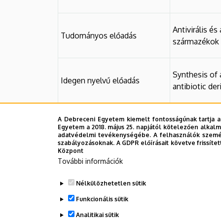
Antivirális és
Tudományos előadás
származékok e
Synthesis of a
Idegen nyelvű előadás
antibiotic der
A Debreceni Egyetem kiemelt fontosságúnak tartja a
Egyetem a 2018. május 25. napjától kötelezően alkalm
adatvédelmi tevékenységébe. A felhasználók személ
szabályozásoknak. A GDPR előírásait követve frissítet
Legutóbb frissítve:
2021. 10. 05. 12:57
Központ
További információk
Nélkülözhetetlen sütik
Funkcionális sütik
Analitikai sütik