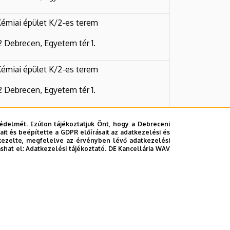
émiai épület K/2-es terem
 Debrecen, Egyetem tér 1.
émiai épület K/2-es terem
 Debrecen, Egyetem tér 1.
édelmét. Ezúton tájékoztatjuk Önt, hogy a Debreceni
it és beépítette a GDPR előírásait az adatkezelési és
kezelte, megfelelve az érvényben lévő adatkezelési
ashat el:
Adatkezelési tájékoztató.
DE Kancellária WAV