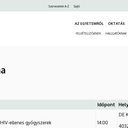
Felső
Szervezetek A-Z
Sajtó
navigáció
AZ EGYETEMRŐL
OKTATÁS
FELVÉTELIZŐKNEK
HALLGATÓKNAK
na
Időpont
Hel
DE K
 HIV-ellenes gyógyszerek
14:00
4032