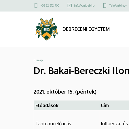
Dr.
Ugrás
Felső
+36 52 512 900
info@unideb.hu
Telefonkönyv
a
kapcsolat
Bakai-
tartalomra
menü
Bereczki
DEBRECENI EGYETEM
Ilona
|
Morzsa
Címlap
DEBRECENI
Dr. Bakai-Bereczki Ilo
EGYETEM
2021. október 15. (péntek)
Előadások
Cím
Tantermi előadás
Influenza- és