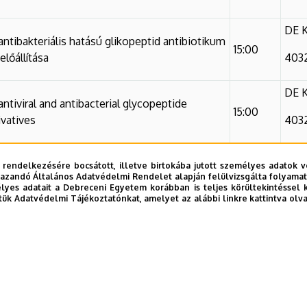
DE K
 antibakteriális hatású glikopeptid antibiotikum
15:00
lőállítása
4032
DE K
ntiviral and antibacterial glycopeptide
15:00
ivatives
4032
 rendelkezésére bocsátott, illetve birtokába jutott személyes adatok v
azandó Általános Adatvédelmi Rendelet alapján felülvizsgálta folyamata
yes adatait a Debreceni Egyetem korábban is teljes körültekintéssel 
tük Adatvédelmi Tájékoztatónkat, amelyet az alábbi linkre kattintva olv