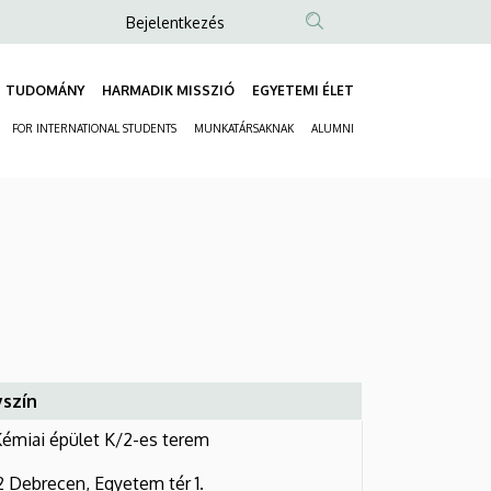
Anonim
Bejelentkezés
Felhasználói
fiók
TUDOMÁNY
HARMADIK MISSZIÓ
EGYETEMI ÉLET
Fő
menüje
FOR INTERNATIONAL STUDENTS
MUNKATÁRSAKNAK
ALUMNI
navigáció
Másodlagos
navigáció
yszín
émiai épület K/2-es terem
 Debrecen, Egyetem tér 1.