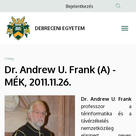
Dr.
Ugrás
Anonim
Bejelentkezés
a
Felhasználói
Andrew
tartalomra
fiók
U.
DEBRECENI EGYETEM
menüje
Frank
(A)
Morzsa
Címlap
-
Dr. Andrew U. Frank (A) -
MÉK,
MÉK, 2011.11.26.
2011.11.26.
Dr. Andrew U. Frank
|
professzor a
térinformatika és a
DEBRECENI
távérzékelés
EGYETEM
nemzetközileg
elismert neves