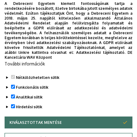
Grand Decoration of Honour in Silver by the President of
A Debreceni Egyetem kiemelt fontosságúnak tartja a
rendelkezésére bocsátott, illetve birtokába jutott személyes adatok
the Republic of Austria in 2005.
védelmét. Ezúton tájékoztatjuk Önt, hogy a Debreceni Egyetem a
The research of Dr. Andrew Frank is in close connection
2018. május 25. napjától kötelezően alkalmazandó Általános
Adatvédelmi Rendelet alapján felülvizsgálta folyamatait és
with the R&D activities of the Centre for Agricultural and
beépítette a GDPR előírásait az adatkezelési és adatvédelmi
Applied Economic Sciences. He is a member of the
tevékenységébe. A felhasználók személyes adatait a Debreceni
Egyetem korábban is teljes körültekintéssel kezelte, megfelelve az
scientific advisory board of the joint FP7 EU project with
érvényben lévő adatkezelési szabályozásoknak. A GDPR előírásait
universities from six European countries. The work of
követve frissítettük Adatvédelmi Tájékoztatónkat, amelyet az
alábbi linkre kattintva olvashat el:
Adatkezelési tájékoztató.
DE
Professor Frank contributes to the achievement and
Kancellária WAV Központ
international promotion of common novel scientific
További információk
results in the long run.
Nélkülözhetetlen sütik
Legutóbb frissítve:
2021. 08. 18. 14:11
Funkcionális sütik
Analitikai sütik
Hirdetési sütik
KIVÁLASZTOTTAK MENTÉSE
WITHDRAW CONSENT
Adatkezelési nyilatkozat