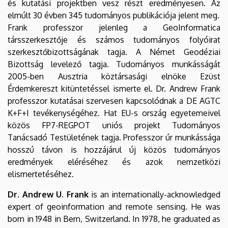
és kutatási projektben vesz részt eredményesen. Az
elmúlt 30 évben 345 tudományos publikációja jelent meg.
Frank professzor jelenleg a GeoInformatica
társszerkesztője és számos tudományos folyóirat
szerkesztőbizottságának tagja. A Német Geodéziai
Bizottság levelező tagja. Tudományos munkásságát
2005-ben Ausztria köztársasági elnöke Ezüst
Érdemkereszt kitüntetéssel ismerte el. Dr. Andrew Frank
professzor kutatásai szervesen kapcsolódnak a DE AGTC
K+F+I tevékenységéhez. Hat EU-s ország egyetemeivel
közös FP7-REGPOT uniós projekt Tudományos
Tanácsadó Testületének tagja. Professzor úr munkássága
hosszú távon is hozzájárul új közös tudományos
eredmények eléréséhez és azok nemzetközi
elismertetéséhez.
Dr. Andrew U. Frank
is an internationally-acknowledged
expert of geoinformation and remote sensing. He was
born in 1948 in Bern, Switzerland. In 1978, he graduated as