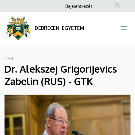
Dr.
Ugrás
Anonim
Bejelentkezés
a
Felhasználói
Alekszej
tartalomra
fiók
Grigorijevics
DEBRECENI EGYETEM
menüje
Zabelin
(RUS)
Morzsa
Címlap
-
Dr. Alekszej Grigorijevics
GTK
Zabelin (RUS) - GTK
|
DEBRECENI
EGYETEM