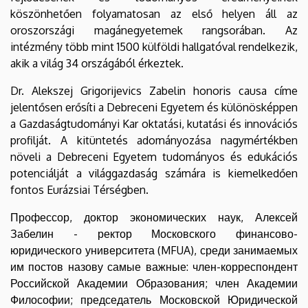
köszönhetően folyamatosan az első helyen áll az
oroszországi magánegyetemek rangsorában. Az
intézmény több mint 1500 külföldi hallgatóval rendelkezik,
akik a világ 34 országából érkeztek.
Dr. Alekszej Grigorijevics Zabelin honoris causa címe
jelentősen erősíti a Debreceni Egyetem és különösképpen
a Gazdaságtudományi Kar oktatási, kutatási és innovációs
profilját. A kitüntetés adományozása nagymértékben
növeli a Debreceni Egyetem tudományos és edukációs
potenciálját a világgazdaság számára is kiemelkedően
fontos Eurázsiai Térségben.
Профессор, доктор экономических наук, Алексей
Забелин - ректор Московского финансово-
юридического университета (MFUA), среди занимаемых
им постов назову самые важные: член-корреспондент
Российской Академии Образования; член Академии
Философии; председатель Московской Юридической