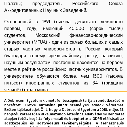
Палаты; председатель Российского Союза
Аккредитованных Научных Заведений.
Основанный в 1991 (тысяча девятьсот девяносто
первом) году, имеющий 40.000 (сорок тысяч)
студентов, Московский финансово-юридический
университет (MFUA) - один из самых больших и самых
старых частных университетов в России, который
благодаря своему чрезвычайному росту, развитию,
научным результатам, постоянно находится на первом
месте в рейтинге российских частных университетов. В
университете обучаются более, чем 1500 (тысяча
пятьсот) иностранных студентов из 34 (тридцати
четырёх) стран мира.
Присвоение профессору, доктору Алексею Забелину
A Debreceni Egyetem kiemelt fontosságúnak tartja a rendelkezésére
bocsátott, illetve birtokába jutott személyes adatok védelmét.
звания Почётного Доктора (honoris causa) значительно
Ezúton tájékoztatjuk Önt, hogy a Debreceni Egyetem a 2018. május 25.
укрепит образовательный, исследовательский и
napjától kötelezően alkalmazandó Általános Adatvédelmi Rendelet
alapján felülvizsgálta folyamatait és beépítette a GDPR előírásait az
инновационный профиль Дебреценского Университета
adatkezelési és adatvédelmi tevékenységébe. A felhasználók