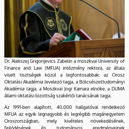
Dr. Alekszej Grigorijevics Zabelin a moszkvai University of
Finance and Law (MFUA) intézmény rektora, az általa
viselt tisztségek közül a legfontosabbak: az Orosz
Oktatási Akadémia levelező tagja, a Bölcsészettudományi
Akadémia tagja, a Moszkvai Jogi Kamara elnöke, a DUMA
állami oktatási bizottság szakértői tanácsának tagja.
Az 1991-ben alapított, 40.000 hallgatóval rendelkező
MFUA az egyik legnagyobb és legrégibb magánegyetem
Oroszországban, mely kivételes növekedésének,
fejlődésének és tudományos eredményeinek