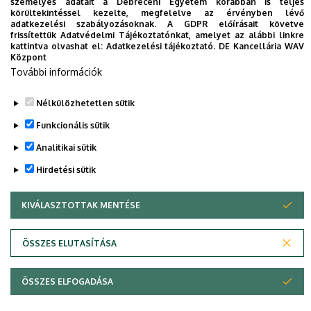
и особенно Экономического факультета. Награждение
személyes adatait a Debreceni Egyetem korábban is teljes
körültekintéssel kezelte, megfelelve az érvényben lévő
этим званием в большой мере увеличивает научный и
adatkezelési szabályozásoknak. A GDPR előírásait követve
образовательный потенциал Дебреценского
frissítettük Adatvédelmi Tájékoztatónkat, amelyet az alábbi linkre
kattintva olvashat el:
Adatkezelési tájékoztató.
DE Kancellária WAV
Университета для мировой экономики, что особенно
Központ
важно в Евразийском регионе.
További információk
Nélkülözhetetlen sütik
Legutóbb frissítve:
2021. 08. 18. 13:07
Funkcionális sütik
Analitikai sütik
Hirdetési sütik
KIVÁLASZTOTTAK MENTÉSE
WITHDRAW CONSENT
Adatvédelem
Adatkezelési nyilatkozat
ÖSSZES ELUTASÍTÁSA
Technikai információk
ÖSSZES ELFOGADÁSA
© 2026 Unideb