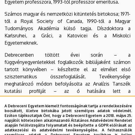
Egyetem professzora, 1993-tól professzor emeritusa.
Számos magyar és nemzetközi kitüntetés birtokosa; 1971-
től a Royal Society of Canada, 1990-től a Magyar
Tudományos Akadémia külső tagja. Díszdoktora a
Karlsruhei, a Gráci, a Katovicei és a Miskolci
Egyetemeknek.
Debrecenben töltött évei során – a
függvényegyenletekkel foglalkozók bibliájaként számon
tartott könyvében – készítette el az elmélet első
szisztematikus összefoglalását. Tevékenysége
meghatározó módon befolyásolta az Analízis Tanszék
kutatási profilját – az ő hatására lett a
függvényegyenletek vizsgálata a tanszék fő kutatási
területe. Tizenkét éves itteni munkássága alatt öten
A Debreceni Egyetem kiemelt fontosságúnak tartja a rendelkezésére
bocsátott, illetve birtokába jutott személyes adatok védelmét.
doktoráltak irányítása mellett.
Ezúton tájékoztatjuk Önt, hogy a Debreceni Egyetem a 2018. május 25.
napjától kötelezően alkalmazandó Általános Adatvédelmi Rendelet
Külföldre való távozása után is tartotta a kapcsolatot a
alapján felülvizsgálta folyamatait és beépítette a GDPR előírásait az
adatkezelési és adatvédelmi tevékenységébe. A felhasználók
debreceni kollégákkal. 1975-ben közös könyve jelent meg
személyes adatait a Debreceni Egyetem korábban is teljes