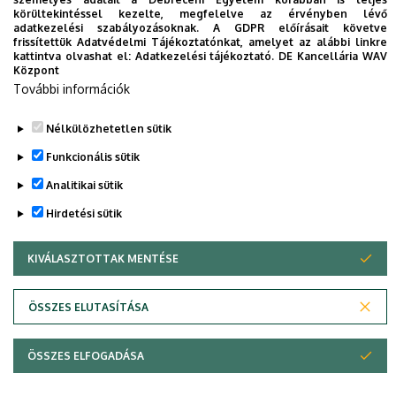
Daróczy Zoltánnal. Számos debreceni matematikust
körültekintéssel kezelte, megfelelve az érvényben lévő
adatkezelési szabályozásoknak. A GDPR előírásait követve
meghívott a Waterlooi Egyetemre, amelynek
frissítettük Adatvédelmi Tájékoztatónkat, amelyet az alábbi linkre
eredményeként több mint 20 közös publikáció született.
kattintva olvashat el:
Adatkezelési tájékoztató.
DE Kancellária WAV
Központ
További információk
Nélkülözhetetlen sütik
Legutóbb frissítve:
2021. 08. 18. 13:24
Funkcionális sütik
Analitikai sütik
Hirdetési sütik
KIVÁLASZTOTTAK MENTÉSE
WITHDRAW CONSENT
Adatvédelem
Adatkezelési nyilatkozat
ÖSSZES ELUTASÍTÁSA
Technikai információk
ÖSSZES ELFOGADÁSA
© 2026 Unideb