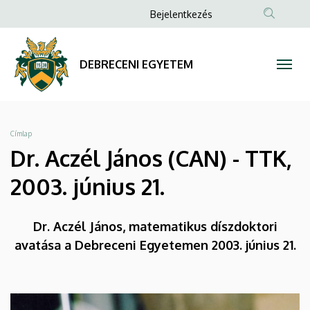
Dr.
Ugrás
Anonim
Bejelentkezés
a
Felhasználói
Aczél
tartalomra
fiók
János
DEBRECENI EGYETEM
menüje
(CAN)
-
Morzsa
Címlap
TTK,
Dr. Aczél János (CAN) - TTK,
2003.
2003. június 21.
június
Dr. Aczél János, matematikus díszdoktori
21.
avatása a Debreceni Egyetemen 2003. június 21.
|
DEBRECENI