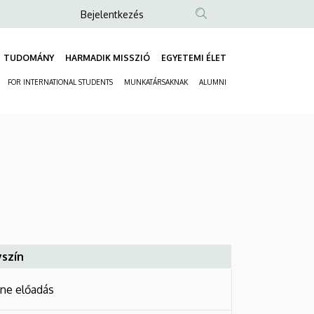
Anonim
Bejelentkezés
Felhasználói
fiók
TUDOMÁNY
HARMADIK MISSZIÓ
EGYETEMI ÉLET
Fő
menüje
FOR INTERNATIONAL STUDENTS
MUNKATÁRSAKNAK
ALUMNI
navigáció
Másodlagos
navigáció
yszín
ine előadás