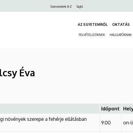
Felső
Szervezetek A-Z
Sajtó
navigáció
AZ EGYETEMRŐL
OKTATÁS
FELVÉTELIZŐKNEK
HALLGATÓKNAK
lcsy Éva
Időpont
Hel
i növények szerepe a fehérje ellátásban
9:00
on-l