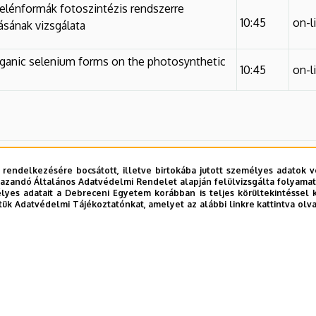
elénformák fotoszintézis rendszerre
10:45
on-l
ásának vizsgálata
rganic selenium forms on the photosynthetic
10:45
on-l
 rendelkezésére bocsátott, illetve birtokába jutott személyes adatok v
azandó Általános Adatvédelmi Rendelet alapján felülvizsgálta folyamata
yes adatait a Debreceni Egyetem korábban is teljes körültekintéssel 
tük Adatvédelmi Tájékoztatónkat, amelyet az alábbi linkre kattintva olv