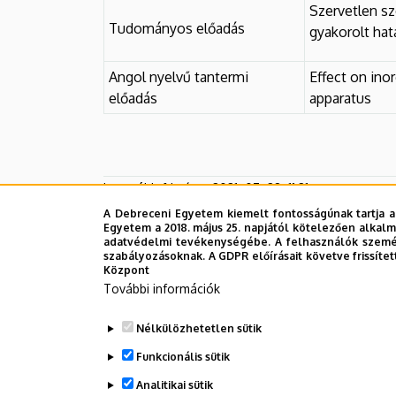
Szervetlen sz
Tudományos előadás
gyakorolt hat
Angol nyelvű tantermi
Effect on ino
előadás
apparatus
Legutóbb frissítve:
2021. 07. 28. 11:21
A Debreceni Egyetem kiemelt fontosságúnak tartja a
Egyetem a 2018. május 25. napjától kötelezően alkalm
adatvédelmi tevékenységébe. A felhasználók személ
szabályozásoknak. A GDPR előírásait követve frissítet
Központ
További információk
Nélkülözhetetlen sütik
Funkcionális sütik
Analitikai sütik