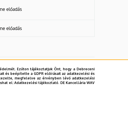
ine előadás
ine előadás
édelmét. Ezúton tájékoztatjuk Önt, hogy a Debreceni
it és beépítette a GDPR előírásait az adatkezelési és
kezelte, megfelelve az érvényben lévő adatkezelési
ashat el:
Adatkezelési tájékoztató.
DE Kancellária WAV