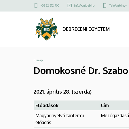
Domokosné
Ugrás
Felső
+36 52 512 900
info@unideb.hu
Telefonkönyv
a
kapcsolat
Dr.
tartalomra
menü
Szabolcsy
DEBRECENI EGYETEM
Éva
|
Morzsa
Címlap
DEBRECENI
Domokosné Dr. Szabo
EGYETEM
2021. április 28. (szerda)
Előadások
Cím
Magyar nyelvű tantermi
Mezőgazdaság
előadás