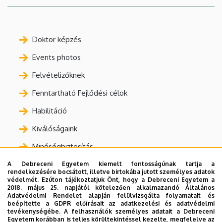
Doktor képzés
Events photos
Felvételizőknek
Fenntartható Fejlődési célok
Habilitáció
Kiválóságaink
Minőségbiztosítás
Nyilvános adatok
A Debreceni Egyetem kiemelt fontosságúnak tartja a
rendelkezésére bocsátott, illetve birtokába jutott személyes adatok
védelmét. Ezúton tájékoztatjuk Önt, hogy a Debreceni Egyetem a
Nyomtatványok, bizonylatok
2018. május 25. napjától kötelezően alkalmazandó Általános
Adatvédelmi Rendelet alapján felülvizsgálta folyamatait és
Oktatás
beépítette a GDPR előírásait az adatkezelési és adatvédelmi
tevékenységébe. A felhasználók személyes adatait a Debreceni
Statisztikák
Egyetem korábban is teljes körültekintéssel kezelte, megfelelve az