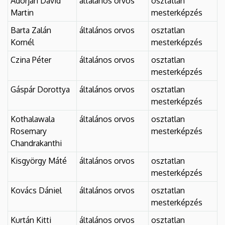
Adorján Dávid
általános orvos
osztatlan
DEBRECENI
Martin
mesterképzés
EGYETEM
Barta Zalán
általános orvos
osztatlan
Kornél
mesterképzés
Czina Péter
általános orvos
osztatlan
mesterképzés
Gáspár Dorottya
általános orvos
osztatlan
mesterképzés
Kothalawala
általános orvos
osztatlan
Rosemary
mesterképzés
Chandrakanthi
Kisgyörgy Máté
általános orvos
osztatlan
mesterképzés
Kovács Dániel
általános orvos
osztatlan
mesterképzés
Kurtán Kitti
általános orvos
osztatlan