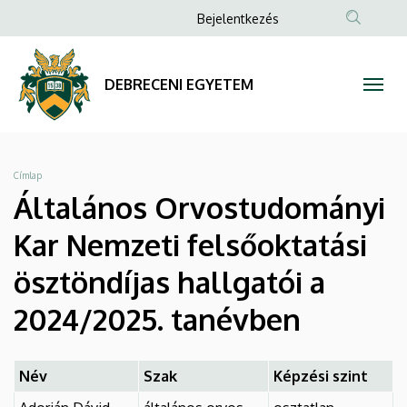
Általános
Ugrás
Anonim
Bejelentkezés
a
Felhasználói
Orvostudományi
tartalomra
fiók
Kar
DEBRECENI EGYETEM
menüje
Nemzeti
felsőoktatási
Morzsa
Címlap
ösztöndíjas
Általános Orvostudományi
hallgatói
Kar Nemzeti felsőoktatási
a
ösztöndíjas hallgatói a
2024/2025.
2024/2025. tanévben
tanévben
Név
Szak
Képzési szint
|