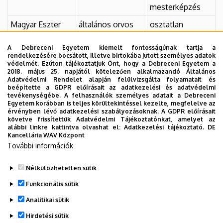
mesterképzés
Magyar Eszter
általános orvos
osztatlan
mesterképzés
A Debreceni Egyetem kiemelt fontosságúnak tartja a
Székely Mihály
általános orvos
osztatlan
rendelkezésére bocsátott, illetve birtokába jutott személyes adatok
védelmét. Ezúton tájékoztatjuk Önt, hogy a Debreceni Egyetem a
mesterképzés
2018. május 25. napjától kötelezően alkalmazandó Általános
Adatvédelmi Rendelet alapján felülvizsgálta folyamatait és
Várkonyi Beáta
általános orvos
osztatlan
beépítette a GDPR előírásait az adatkezelési és adatvédelmi
mesterképzés
tevékenységébe. A felhasználók személyes adatait a Debreceni
Egyetem korábban is teljes körültekintéssel kezelte, megfelelve az
Váróczy Csongor
általános orvos
osztatlan
érvényben lévő adatkezelési szabályozásoknak. A GDPR előírásait
követve frissítettük Adatvédelmi Tájékoztatónkat, amelyet az
Attila
mesterképzés
alábbi linkre kattintva olvashat el:
Adatkezelési tájékoztató.
DE
Kancellária WAV Központ
További információk
Nélkülözhetetlen sütik
Legutóbb frissítve:
2024. 11. 27. 08:52
Funkcionális sütik
Analitikai sütik
Hirdetési sütik