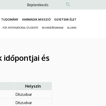
Anonim
Bejelentkezés
Felhasználói
fiók
TUDOMÁNY
HARMADIK MISSZIÓ
EGYETEMI ÉLET
Fő
menüje
FOR INTERNATIONAL STUDENTS
MUNKATÁRSAKNAK
ALUMNI
navigáció
Másodlagos
navigáció
 időpontjai és
Helyszín
Díszudvar
Díszudvar