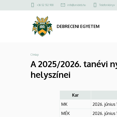
A
Ugrás
Felső
+36 52 512 900
info@unideb.hu
Telefonkönyv
a
kapcsolat
2025/2026.
tartalomra
menü
tanévi
DEBRECENI EGYETEM
nyári
diplomaosztó
Morzsa
Címlap
ünnepségek
A 2025/2026. tanévi n
időpontjai
helyszínei
és
helyszínei
Kar
|
MK
2026. június 
DEBRECENI
MÉK
2026. június 