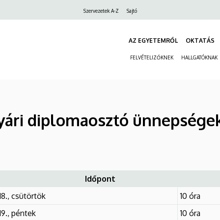
Felső
Szervezetek A-Z
Sajtó
navigáció
AZ EGYETEMRŐL
OKTATÁS
FELVÉTELIZŐKNEK
HALLGATÓKNAK
yári diplomaosztó ünnepségek
Időpont
18., csütörtök
10 óra
19., péntek
10 óra