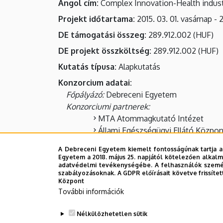
Angol cím
Complex Innovation-Health industr
Projekt időtartama
2015. 03. 01. vasárnap
-
2
DE támogatási összeg
289.912.002
HUF
DE projekt összköltség
289.912.002
HUF
Kutatás típusa
Alapkutatás
Konzorcium adatai
Főpályázó
Debreceni Egyetem
Konzorciumi partnerek
MTA Atommagkutató Intézet
Állami Egészségügyi Ellátó Közpon
Projekt leírása
A Debreceni Egyetem kiemelt fontosságúnak tartja a
A projekt alapvető általános célja az európai
Egyetem a 2018. május 25. napjától kötelezően alkalm
adatvédelmi tevékenységébe. A felhasználók személ
azok gyakorlati megvalósítása figyelembe vév
szabályozásoknak. A GDPR előírásait követve frissítet
• A Debreceni Egyetem egészségtudománnyal f
Központ
További információk
vizsgálatokban való részvételének elősegítése
• ehhez kapcsolódóan a szükséges szervezeti-
Nélkülözhetetlen sütik
• Az intézmény tudástranszfer, tudásmenedzsm