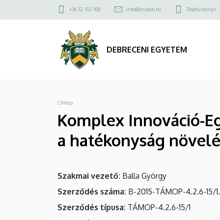
Komplex
Ugrás
Felső
+36 52 512 900
info@unideb.hu
Telefonkönyv
a
kapcsolat
Innováció-
tartalomra
menü
Egészségipari
DEBRECENI EGYETEM
hálózat
a
Morzsa
Címlap
hatékonyság
Komplex Innováció-Eg
növelése
a hatékonyság növel
érdekében
|
Szakmai vezető
Balla György
DEBRECENI
Szerződés száma
B-2015-TÁMOP-4.2.6-15/1
EGYETEM
Szerződés típusa
TÁMOP-4.2.6-15/1