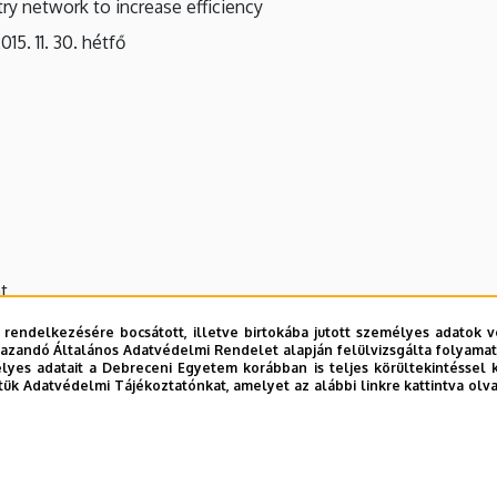
y network to increase efficiency
015. 11. 30. hétfő
t
 rendelkezésére bocsátott, illetve birtokába jutott személyes adatok v
 unió által megfogalmazott egészségügyi/egészségipari stratégia
azandó Általános Adatvédelmi Rendelet alapján felülvizsgálta folyamata
yes adatait a Debreceni Egyetem korábban is teljes körültekintéssel 
e a hazai adottságokat.
tük Adatvédelmi Tájékoztatónkat, amelyet az alábbi linkre kattintva olv
oglalkozó kutatócsoportjainak K+F+I hálózatokban való működé
,
 és kapacitásfejlesztések megvalósítása és egészségügyi K+F+
ent kapacitásainak fejlesztése.