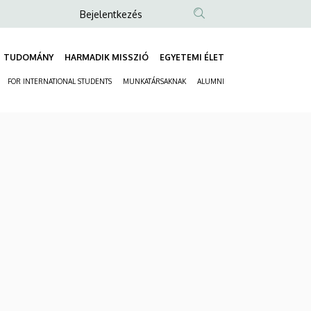
Anonim
Bejelentkezés
Felhasználói
fiók
TUDOMÁNY
HARMADIK MISSZIÓ
EGYETEMI ÉLET
Fő
menüje
FOR INTERNATIONAL STUDENTS
MUNKATÁRSAKNAK
ALUMNI
navigáció
Másodlagos
navigáció