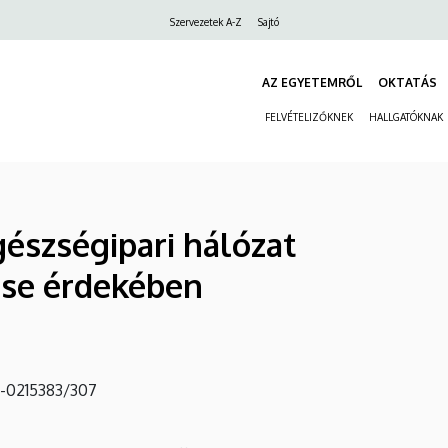
Felső
Szervezetek A-Z
Sajtó
navigáció
AZ EGYETEMRŐL
OKTATÁS
FELVÉTELIZŐKNEK
HALLGATÓKNAK
észségipari hálózat
ése érdekében
.-0215383/307