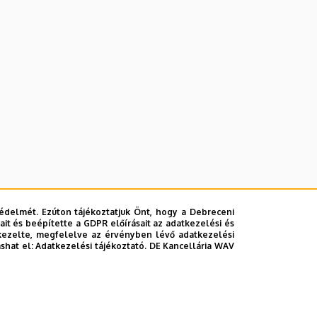
édelmét. Ezúton tájékoztatjuk Önt, hogy a Debreceni
i alapelvek hazai elméleti adaptálása, majd
it és beépítette a GDPR előírásait az adatkezelési és
kezelte, megfelelve az érvényben lévő adatkezelési
ashat el:
Adatkezelési tájékoztató.
DE Kancellária WAV
sé kiterjesztése, multicentrikus klinikai
I projektek előkészítése.