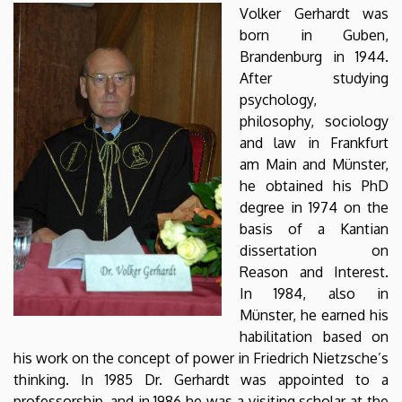
EGYETEM
Volker Gerhardt
was
born in Guben,
Brandenburg in 1944.
After studying
psychology,
philosophy, sociology
and law in Frankfurt
am Main and Münster,
he obtained his PhD
degree in 1974 on the
basis of a Kantian
dissertation on
Reason and Interest.
In 1984, also in
Münster, he earned his
habilitation based on
his work on the concept of power in Friedrich Nietzsche’s
thinking. In 1985 Dr. Gerhardt was appointed to a
professorship, and in 1986 he was a visiting scholar at the