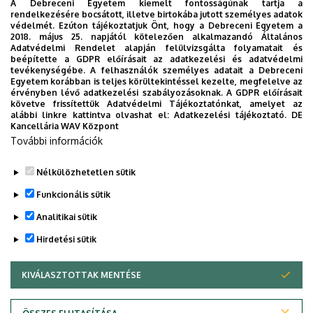
(2007). The fourth volume, entitled The Public Sphere.
A Debreceni Egyetem kiemelt fontosságúnak tartja a
rendelkezésére bocsátott, illetve birtokába jutott személyes adatok
The Social Space of Consciousness, is to appear in 2009.
védelmét. Ezúton tájékoztatjuk Önt, hogy a Debreceni Egyetem a
Volker Gerhardt has been professionally related to the
2018. május 25. napjától kötelezően alkalmazandó Általános
Adatvédelmi Rendelet alapján felülvizsgálta folyamatait és
University of Debrecen for 17 years. Since 1998 he has
beépítette a GDPR előírásait az adatkezelési és adatvédelmi
been offering courses to MA and PhD students both in
tevékenységébe. A felhasználók személyes adatait a Debreceni
Egyetem korábban is teljes körültekintéssel kezelte, megfelelve az
the Institute of Philosophy and in the Institute of German
érvényben lévő adatkezelési szabályozásoknak. A GDPR előírásait
Studies. He has also efficiently supported visits by
követve frissítettük Adatvédelmi Tájékoztatónkat, amelyet az
alábbi linkre kattintva olvashat el:
Adatkezelési tájékoztató.
DE
students and scholars from Debrecen to his university. In
Kancellária WAV Központ
addition, in 1998 a book on Nietzsche by him was
További információk
published in Debrecen.
Nélkülözhetetlen sütik
Legutóbb frissítve:
2021. 08. 18. 13:32
Funkcionális sütik
Analitikai sütik
Hirdetési sütik
KIVÁLASZTOTTAK MENTÉSE
WITHDRAW CONSENT
Adatvédelem
Adatkezelési nyilatkozat