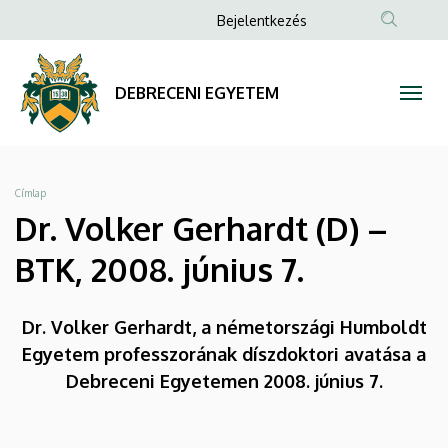
Dr.
Ugrás
Anonim
Bejelentkezés
a
Felhasználói
Volker
tartalomra
fiók
Gerhardt
DEBRECENI EGYETEM
menüje
(D)
–
Morzsa
Címlap
BTK,
Dr. Volker Gerhardt (D) –
2008.
BTK, 2008. június 7.
június
Dr. Volker Gerhardt, a németországi Humboldt
7.
Egyetem professzorának díszdoktori avatása a
|
Debreceni Egyetemen 2008. június 7.
DEBRECENI