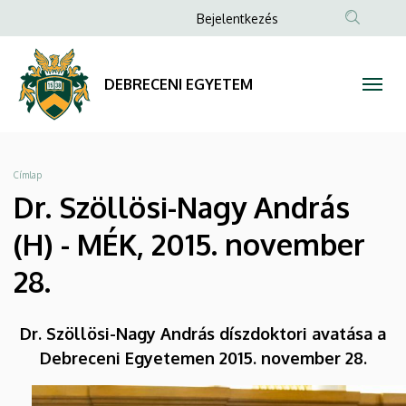
Dr.
Ugrás
Anonim
Bejelentkezés
a
Felhasználói
Szöllösi-
tartalomra
fiók
Nagy
DEBRECENI EGYETEM
menüje
András
(H)
Morzsa
Címlap
-
Dr. Szöllösi-Nagy András
MÉK,
(H) - MÉK, 2015. november
2015.
28.
november
Dr. Szöllösi-Nagy András díszdoktori avatása a
28.
Debreceni Egyetemen 2015. november 28.
|