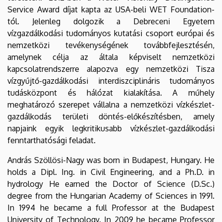
Service Award díjat kapta az USA-beli WET Foundation-
tól. Jelenleg dolgozik a Debreceni Egyetem
vízgazdálkodási tudományos kutatási csoport európai és
nemzetközi tevékenységének továbbfejlesztésén,
amelynek célja az általa képviselt nemzetközi
kapcsolatrendszerre alapozva egy nemzetközi Tisza
vízgyűjtő-gazdálkodási interdiszciplináris tudományos
tudásközpont és hálózat kialakítása. A műhely
meghatározó szerepet vállalna a nemzetközi vízkészlet-
gazdálkodás területi döntés-előkészítésben, amely
napjaink egyik legkritikusabb vízkészlet-gazdálkodási
fenntarthatósági feladat.
András Szöllösi-Nagy was born in Budapest, Hungary. He
holds a Dipl. Ing. in Civil Engineering, and a Ph.D. in
hydrology He earned the Doctor of Science (D.Sc.)
degree from the Hungarian Academy of Sciences in 1991.
In 1994 he became a full Professor at the Budapest
University of Technology. In 2009 he became Professor