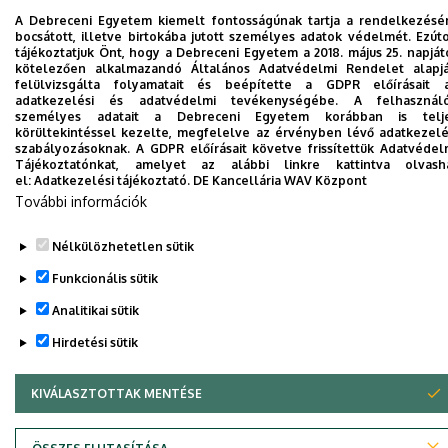
regionally in a sustainable way.
A Debreceni Egyetem kiemelt fontosságúnak tartja a rendelkezésé
bocsátott, illetve birtokába jutott személyes adatok védelmét. Ezút
tájékoztatjuk Önt, hogy a Debreceni Egyetem a 2018. május 25. napját
kötelezően alkalmazandó Általános Adatvédelmi Rendelet alapj
felülvizsgálta folyamatait és beépítette a GDPR előírásait 
adatkezelési és adatvédelmi tevékenységébe. A felhasznál
Legutóbb frissítve:
2021. 08. 18. 14:18
személyes adatait a Debreceni Egyetem korábban is telj
körültekintéssel kezelte, megfelelve az érvényben lévő adatkezelé
szabályozásoknak. A GDPR előírásait követve frissítettük Adatvédel
Tájékoztatónkat, amelyet az alábbi linkre kattintva olvash
el:
Adatkezelési tájékoztató.
DE Kancellária WAV Központ
További információk
Nélkülözhetetlen sütik
Adatvédelem
Adatkezelési nyilatkozat
Funkcionális sütik
Technikai információk
Analitikai sütik
Hirdetési sütik
© 2026 Unideb
KIVÁLASZTOTTAK MENTÉSE
WITHDRAW CONSENT