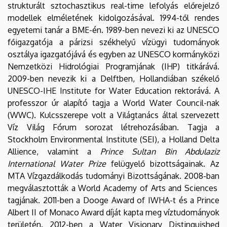
strukturált sztochasztikus real-time lefolyás előrejelző
modellek elméletének kidolgozásával. 1994-től rendes
egyetemi tanár a BME-én. 1989-ben nevezi ki az UNESCO
főigazgatója a párizsi székhelyű vízügyi tudományok
osztálya igazgatójává és egyben az UNESCO kormányközi
Nemzetközi Hidrológiai Programjának (IHP) titkárává.
2009-ben nevezik ki a Delftben, Hollandiában székelő
UNESCO-IHE Institute for Water Education rektorává. A
professzor úr alapító tagja a World Water Council-nak
(WWC). Kulcsszerepe volt a Világtanács által szervezett
Víz Világ Fórum sorozat létrehozásában. Tagja a
Stockholm Environmental Institute (SEI), a Holland Delta
Allience, valamint a
Prince Sultan Bin Abdulaziz
International Water Prize
felügyelő bizottságainak. Az
MTA Vízgazdálkodás tudományi Bizottságának. 2008-ban
megválasztották a World Academy of Arts and Sciences
tagjának. 2011-ben a Dooge Award of IWHA-t és a Prince
Albert II of Monaco Award díját kapta meg víztudományok
területén. 2012-ben a Water Visionary Distinguished