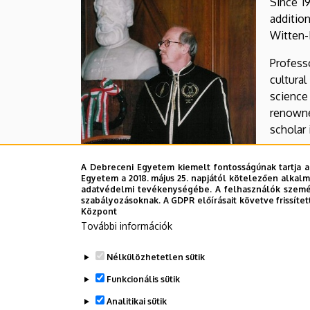
Since 1
EGYETEM
additio
Witten-
Professo
cultura
science
renowne
scholar
In 1990 
A Debreceni Egyetem kiemelt fontosságúnak tartja a
Universi
Egyetem a 2018. május 25. napjától kötelezően alkalm
has bee
adatvédelmi tevékenységébe. A felhasználók személ
szabályozásoknak. A GDPR előírásait követve frissítet
research
Központ
További információk
Legutóbb frissítve:
2021. 08. 18. 13:23
Nélkülözhetetlen sütik
Funkcionális sütik
Analitikai sütik