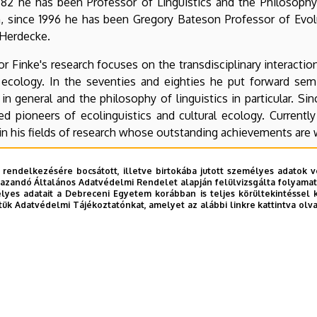
982 he has been Professor of Linguistics and the Philosophy 
n, since 1996 he has been Gregory Bateson Professor of Evolu
Herdecke.
r Finke's research focuses on the transdisciplinary interactio
l ecology. In the seventies and eighties he put forward se
 in general and the philosophy of linguistics in particular. 
d pioneers of ecolinguistics and cultural ecology. Currently 
 in his fields of research whose outstanding achievements are
Professor Finke initiated a contract of cooperation between th
 rendelkezésére bocsátott, illetve birtokába jutott személyes adatok v
ty of Bielefeld and the Faculty of Arts of the Kossuth University
azandó Általános Adatvédelmi Rendelet alapján felülvizsgálta folyamata
n an intensive exchange of doctoral students and professors
yes adatait a Debreceni Egyetem korábban is teljes körültekintéssel 
tük Adatvédelmi Tájékoztatónkat, amelyet az alábbi linkre kattintva olv
 projects of international relevance.