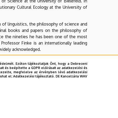
of Science at the University of Bielefeld. In
tionary Cultural Ecology at the University of
n of linguistics, the philosophy of science and
minal books and papers on the philosophy of
Since the nineties he has been one of the most
Professor Finke is an internationally leading
 widely acknowledged.
e Faculty of Linguistics and Literature of the
édelmét. Ezúton tájékoztatjuk Önt, hogy a Debreceni
. It is due to his activity that since then there
it és beépítette a GDPR előírásait az adatkezelési és
 between the two faculties, along with joint
kezelte, megfelelve az érvényben lévő adatkezelési
ashat el:
Adatkezelési tájékoztató.
DE Kancellária WAV