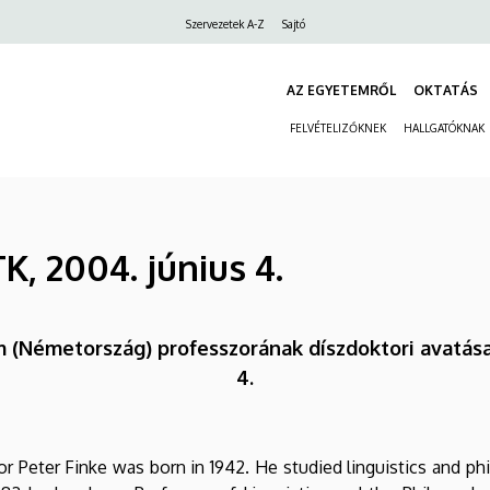
Felső
Szervezetek A-Z
Sajtó
navigáció
AZ EGYETEMRŐL
OKTATÁS
FELVÉTELIZŐKNEK
HALLGATÓKNAK
TK, 2004. június 4.
tem (Németország) professzorának díszdoktori avatás
4.
or Peter Finke was born in 1942. He studied linguistics and p