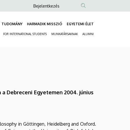
Anonim
Bejelentkezés
Felhasználói
fiók
TUDOMÁNY
HARMADIK MISSZIÓ
EGYETEMI ÉLET
Fő
menüje
FOR INTERNATIONAL STUDENTS
MUNKATÁRSAKNAK
ALUMNI
navigáció
Másodlagos
navigáció
a a Debreceni Egyetemen 2004. június
hilosophy in Göttingen, Heidelberg and Oxford.