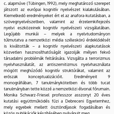
c. alapműve (Tübingen, 1992), mely meghatározó szerepet
játszott az európai kognitív nyelvészet kialakulásában.
Kiemelkedő eredményeket ért el az anafora-kutatásban, a
szövegnyelvészetben, valamint az érzelemkifejezés
nyelvi eszközeinek kognitív nyelvészeti vizsgálatában.
Legújabb munkái – melyek a nyelvtudományon
túlmutatva a nemzetközi média széleskörű érdeklődését
is kiváltották – a kognitív nyelvészeti alapkutatások
közvetlen hasznosíthatóságát igazolják mélyen fekvő
társadalmi problémák feltárására. Vizsgálta a terrorizmus
nyelvhasználatát, az antiszemitizmus nyelvhasználata
mögött meghúzódó kognitív struktúrákat, valamint az
erőszak konceptualizációit. Eredményeit 9
monográfiában, 7 tanulmánykötetben és több tucat
tanulmányban tette közzé a nemzetközi élvonal fórumain.
Monika Schwarz-Friesel professzor asszonyt 20 éves
kutatási együttműködés fűzi a Debreceni Egyetemhez,
mely egyebek mellett ösztöndíjasok fogadásában és
közös publikációk készítésében nyilvánult meg.