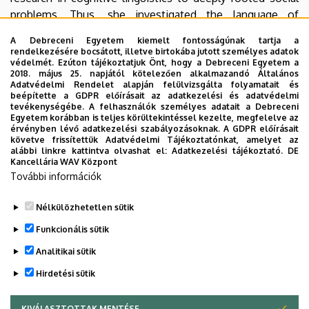
problems. Thus, she investigated the language of
terrorism, the cognitive structures underlying the
A Debreceni Egyetem kiemelt fontosságúnak tartja a
language of antisemitism and the conceptualizations of
rendelkezésére bocsátott, illetve birtokába jutott személyes adatok
violence. Her 9 monographs, 7 collections of papers and
védelmét. Ezúton tájékoztatjuk Önt, hogy a Debreceni Egyetem a
2018. május 25. napjától kötelezően alkalmazandó Általános
many dozens of papers appeared in renowned
Adatvédelmi Rendelet alapján felülvizsgálta folyamatait és
international publications. There has been a close
beépítette a GDPR előírásait az adatkezelési és adatvédelmi
tevékenységébe. A felhasználók személyes adatait a Debreceni
scientific cooperation between Professor Monika
Egyetem korábban is teljes körültekintéssel kezelte, megfelelve az
Schwarz-Friesel and the University of Debrecen for two
érvényben lévő adatkezelési szabályozásoknak. A GDPR előírásait
követve frissítettük Adatvédelmi Tájékoztatónkat, amelyet az
decades as documented, among other things, in joint
alábbi linkre kattintva olvashat el:
Adatkezelési tájékoztató.
DE
publications and fellowships.
Kancellária WAV Központ
További információk
Nélkülözhetetlen sütik
Legutóbb frissítve:
2021. 08. 18. 14:19
Funkcionális sütik
Analitikai sütik
Hirdetési sütik
KIVÁLASZTOTTAK MENTÉSE
WITHDRAW CONSENT