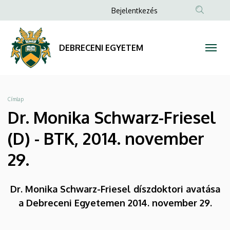
Dr.
Ugrás
Anonim
Bejelentkezés
a
Felhasználói
Monika
tartalomra
fiók
Schwarz-
DEBRECENI EGYETEM
menüje
Friesel
(D)
Morzsa
Címlap
-
Dr. Monika Schwarz-Friesel
BTK,
(D) - BTK, 2014. november
2014.
29.
november
Dr. Monika Schwarz-Friesel díszdoktori avatása
29.
a Debreceni Egyetemen 2014. november 29.
|