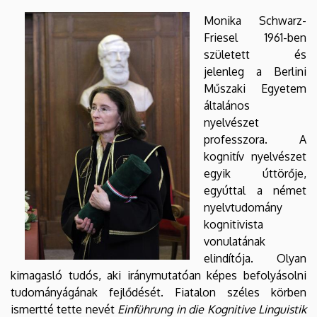
DEBRECENI
Monika Schwarz-
Friesel 1961-ben
EGYETEM
született és
jelenleg a Berlini
Műszaki Egyetem
általános
nyelvészet
professzora. A
kognitív nyelvészet
egyik úttörője,
egyúttal a német
nyelvtudomány
kognitivista
vonulatának
elindítója. Olyan
kimagasló tudós, aki iránymutatóan képes befolyásolni
tudományágának fejlődését. Fiatalon széles körben
ismertté tette nevét
Einführung in die Kognitive Linguistik