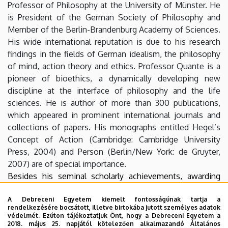
Professor of Philosophy at the University of Münster. He
is President of the German Society of Philosophy and
Member of the Berlin-Brandenburg Academy of Sciences.
His wide international reputation is due to his research
findings in the fields of German idealism, the philosophy
of mind, action theory and ethics. Professor Quante is a
pioneer of bioethics, a dynamically developing new
discipline at the interface of philosophy and the life
sciences. He is author of more than 300 publications,
which appeared in prominent international journals and
collections of papers. His monographs entitled Hegel’s
Concept of Action (Cambridge: Cambridge University
Press, 2004) and Person (Berlin/New York: de Gruyter,
2007) are of special importance.
Besides his seminal scholarly achievements, awarding
Professor Quante the doctor honoris causa title has also
been justified by his close cooperation with the Institute
A Debreceni Egyetem kiemelt fontosságúnak tartja a
rendelkezésére bocsátott, illetve birtokába jutott személyes adatok
of Philosophy of the University of Debrecen during the
védelmét. Ezúton tájékoztatjuk Önt, hogy a Debreceni Egyetem a
past two decades as well as his recent efforts to further
2018. május 25. napjától kötelezően alkalmazandó Általános