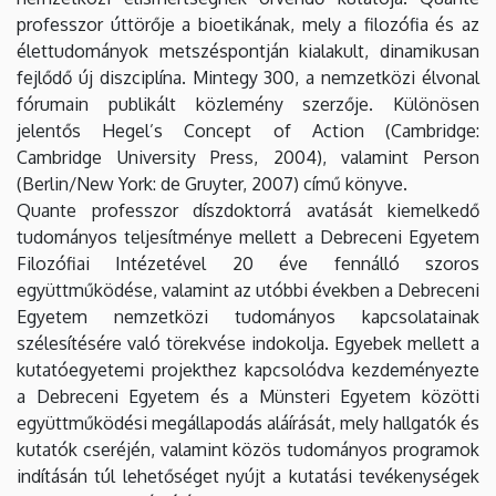
EGYETEM
professzor úttörője a bioetikának, mely a filozófia és az
élettudományok metszéspontján kialakult, dinamikusan
fejlődő új diszciplína. Mintegy 300, a nemzetközi élvonal
fórumain publikált közlemény szerzője. Különösen
jelentős Hegel’s Concept of Action (Cambridge:
Cambridge University Press, 2004), valamint Person
(Berlin/New York: de Gruyter, 2007) című könyve.
Quante professzor díszdoktorrá avatását kiemelkedő
tudományos teljesítménye mellett a Debreceni Egyetem
Filozófiai Intézetével 20 éve fennálló szoros
együttműködése, valamint az utóbbi években a Debreceni
Egyetem nemzetközi tudományos kapcsolatainak
szélesítésére való törekvése indokolja. Egyebek mellett a
kutatóegyetemi projekthez kapcsolódva kezdeményezte
a Debreceni Egyetem és a Münsteri Egyetem közötti
együttműködési megállapodás aláírását, mely hallgatók és
kutatók cseréjén, valamint közös tudományos programok
indításán túl lehetőséget nyújt a kutatási tevékenységek