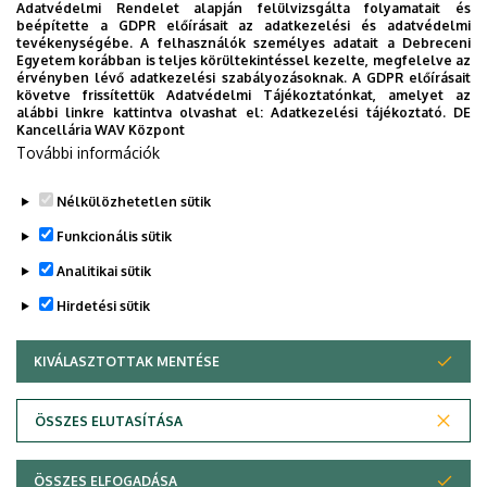
Adatvédelmi Rendelet alapján felülvizsgálta folyamatait és
the international contacts of our university. Among others
beépítette a GDPR előírásait az adatkezelési és adatvédelmi
things, in connection with our research university project,
tevékenységébe. A felhasználók személyes adatait a Debreceni
Egyetem korábban is teljes körültekintéssel kezelte, megfelelve az
he initiated the Memorandum of Understanding between
érvényben lévő adatkezelési szabályozásoknak. A GDPR előírásait
the University of Debrecen and the University of Münster
követve frissítettük Adatvédelmi Tájékoztatónkat, amelyet az
alábbi linkre kattintva olvashat el:
Adatkezelési tájékoztató.
DE
which, apart from joint research programmes and the
Kancellária WAV Központ
exchange of students and researchers, facilitates the
További információk
mutual evaluation of research activities as well.
Nélkülözhetetlen sütik
Legutóbb frissítve:
2021. 08. 18. 14:10
Funkcionális sütik
Analitikai sütik
Hirdetési sütik
KIVÁLASZTOTTAK MENTÉSE
WITHDRAW CONSENT
Adatvédelem
Adatkezelési nyilatkozat
ÖSSZES ELUTASÍTÁSA
Technikai információk
ÖSSZES ELFOGADÁSA