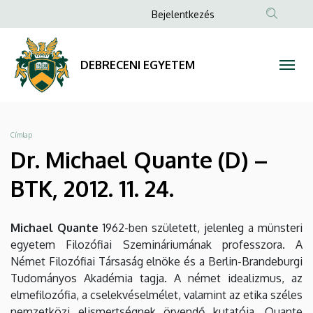
Dr.
Ugrás
Anonim
Bejelentkezés
a
Felhasználói
Michael
tartalomra
fiók
Quante
DEBRECENI EGYETEM
menüje
(D)
–
Morzsa
Címlap
BTK,
Dr. Michael Quante (D) –
2012.
BTK, 2012. 11. 24.
11.
Michael Quante
1962-ben született, jelenleg a münsteri
24.
egyetem Filozófiai Szemináriumának professzora. A
Német Filozófiai Társaság elnöke és a Berlin-Brandeburgi
|
Tudományos Akadémia tagja. A német idealizmus, az
DEBRECENI
elmefilozófia, a cselekvéselmélet, valamint az etika széles
nemzetközi elismertségnek örvendő kutatója. Quante