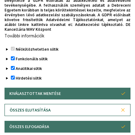
tanszéki évkönyv szer­kesz­tő­bi­zott­­­ságának, s rend­sz­e­re­
beépítette a GDPR előírásait az adatkezelési és adatvédelmi
tevékenységébe. A felhasználók személyes adatait a Debreceni
sen pub­likál nálunk. A közeljövőben a dok­tori iskola külső
Egyetem korábban is teljes körültekintéssel kezelte, megfelelve az
tagjaként szá­mí­tunk rá. Jelenleg Ke­resz­tes László
érvényben lévő adatkezelési szabályozásoknak. A GDPR előírásait
követve frissítettük Adatvédelmi Tájékoztatónkat, amelyet az
emeritus professzorral egy lapp etimológiai szó­tár szer­
alábbi linkre kattintva olvashat el:
Adatkezelési tájékoztató.
DE
kesz­té­sén dolgozik.
Kancellária WAV Központ
További információk
Nélkülözhetetlen sütik
Legutóbb frissítve:
2021. 08. 18. 14:22
Funkcionális sütik
Analitikai sütik
Hirdetési sütik
KIVÁLASZTOTTAK MENTÉSE
WITHDRAW CONSENT
Adatvédelem
Adatkezelési nyilatkozat
ÖSSZES ELUTASÍTÁSA
Technikai információk
ÖSSZES ELFOGADÁSA
© 2026 Unideb