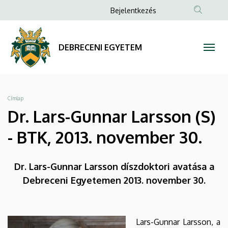
Dr.
Ugrás
Anonim
Bejelentkezés
a
Felhasználói
Lars-
tartalomra
fiók
Gunnar
DEBRECENI EGYETEM
menüje
Larsson
(S)
Morzsa
Címlap
-
Dr. Lars-Gunnar Larsson (S)
BTK,
- BTK, 2013. november 30.
2013.
Dr. Lars-Gunnar Larsson díszdoktori avatása a
november
Debreceni Egyetemen 2013. november 30.
30.
|
Lars-Gunnar Larsson, a