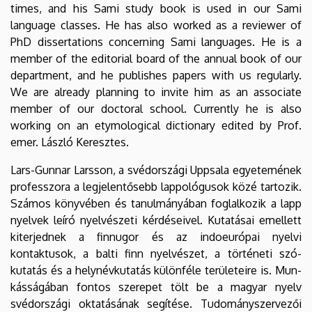
times, and his Sami study book is used in our Sami
language classes. He has also worked as a reviewer of
PhD dissertations concerning Sami languages. He is a
member of the editorial board of the annual book of our
department, and he publishes papers with us regularly.
We are already planning to invite him as an associate
member of our doctoral school. Currently he is also
working on an etymological dictionary edited by Prof.
emer. László Keresztes.
Lars-Gunnar Larsson, a svédországi Uppsala egyetemének
professzora a legjelentősebb lap­po­ló­gu­sok közé tartozik.
Számos könyvében és ta­nul­má­nyá­­­ban foglalkozik a lapp
nyelvek leíró nyel­vé­sze­ti kérdéseivel. Kutatásai emel­lett
ki­ter­jednek a finn­ugor és az indoeurópai nyelvi
kontaktusok, a bal­­ti finn nyelvészet, a történeti szó­
kutatás és a hely­név­ku­­ta­tás különféle területeire is. Mun­
kás­sá­gá­ban fontos szerepet tölt be a ma­gyar nyelv
svédországi oktatásának segítése. Tudományszervezői