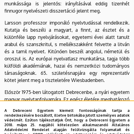
mun­kássága is jelentős: irá­nyí­tá­­sá­val eddig tizenhét
finnugor nyelvészeti disszertáció jelent meg.
Larsson professzor imponáló nyelvtudással rendelkezik.
Kutatja és beszéli a magyart, a finnt, az ész­­tet és a
különféle lapp nyelvjárásokat, egyetemi évei alatt tanult
arabul és szanszkritul, s mel­lék­szak­­ként felvette a litván
és a tamil nyelvet. Kitűnően beszél angolul, németül és
oroszul is. Az európai nyelvatlasz munkatársa, tagja több
külföldi akadémiának, ha­zai és nem­zet­kö­zi tu­do­mányos
tár­saságoknak. 65. születésnapjára egy reprezentatív
kötet jelent meg a tiszteletére Wiesbadenben.
Először 1975-ben látogatott Debrecenbe, a nyá­­ri egye­­tem
magyar nyelv­tanfolyamára. Ez egész éle­tére meghatározó
volt, és Deb­­re­cen­­nek kiemelt helye lett ma­gyarországi
A Debreceni Egyetem kiemelt fontosságúnak tartja a
kapcsolataiban. Többször ta­­nított ven­dég­pro­fesszor­ként
rendelkezésére bocsátott, illetve birtokába jutott személyes adatok
egye­te­mün­kön, s használjuk lapp nyelvkönyvét is. Lapp
védelmét. Ezúton tájékoztatjuk Önt, hogy a Debreceni Egyetem a
2018. május 25. napjától kötelezően alkalmazandó Általános
tárgyú PhD-értekezések bírálója is volt. Tagja a finn­ugor
Adatvédelmi Rendelet alapján felülvizsgálta folyamatait és