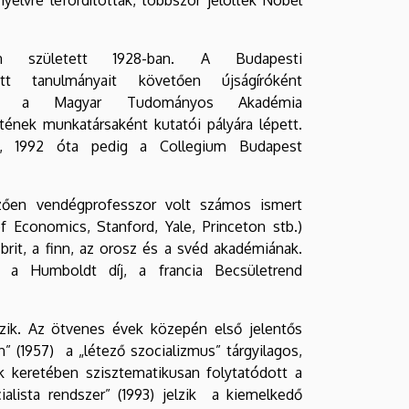
n született 1928-ban. A Budapesti
t tanulmányait követően újságíróként
től a Magyar Tudományos Akadémia
ének munkatársaként kutatói pályára lépett.
m, 1992 óta pedig a Collegium Budapest
zően vendégprofesszor volt számos ismert
Economics, Stanford, Yale, Princeton stb.)
 brit, a finn, az orosz és a svéd akadémiának.
, a Humboldt díj, a francia Becsületrend
ik. Az ötvenes évek közepén első jelentős
” (1957) a „létező szocializmus” tárgyilagos,
 keretében szisztematikusan folytatódott a
alista rendszer” (1993) jelzik a kiemelkedő