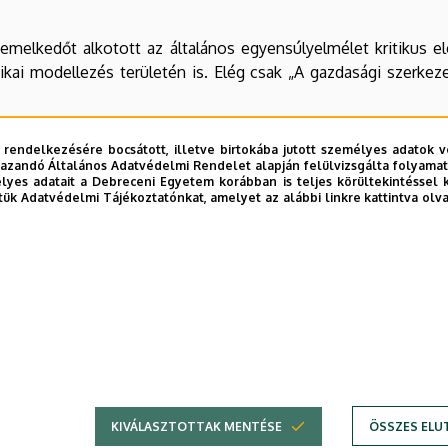
emelkedőt alkotott az általános egyensúlyelmélet kritikus ele
kai modellezés területén is. Elég csak „A gazdasági szerkeze
ocialista átmenete, a történelmi helyzetből fakadó felelőssé
 rendelkezésére bocsátott, illetve birtokába jutott személyes adatok v
es gazdaságpolitika megtalálását. Ezt jelzi az „Indulatos 
azandó Általános Adatvédelmi Rendelet alapján felülvizsgálta folyamata
nya, amelyekből válogatás olvasható az „Útkeresés” (1993) és
yes adatait a Debreceni Egyetem korábban is teljes körültekintéssel 
tük Adatvédelmi Tájékoztatónkat, amelyet az alábbi linkre kattintva olv
apján tavaly létrejött Debreceni Egyetem legifjabb egyetemi
ceni Egyetem Kornai Jánost díszdoktorává fogadja. Személye
épülő elméleti munkásság, a világhír árnyékában is megőrz
enlét a magyar tudományos életben, a közvetlen és a „közve
fel amelyet a Debreceni Egyetem fejlődő Közgazdaságtudomá
KIVÁLASZTOTTAK MENTÉSE
ÖSSZES ELU