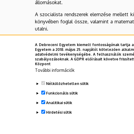
állomásokat.
A szocialista rendszerek elemzése mellett ki
könyvében foglal össze, valamint a matemati
utalni.
A rendszerváltás, a kilencvenes évek postsz
A Debreceni Egyetem kiemelt fontosságúnak tartja a
közvetlenül is segítse véleményével a hely
Egyetem a 2018. május 25. napjától kötelezően alkalm
megjelentetése, majd számos cikke és tanulmá
adatvédelmi tevékenységébe. A felhasználók személ
szabályozásoknak. A GDPR előírásait követve frissítet
Központ
Az évszázados felsőoktatási hagyományok al
További információk
és megtiszteltetés számunkra, hogy a Debre
igényesség, a valóság kritikus elemzésére 
Nélkülözhetetlen sütik
segítésében, a sok évtizedes személyes jel
Funkcionális sütik
jeleznek, olyan tiszta értékeket mutatnak 
mindig magáénak vall.
Analitikai sütik
Hirdetési sütik
Legutóbb frissítve:
2021. 08. 18. 10:16
WITHDRAW CONSENT