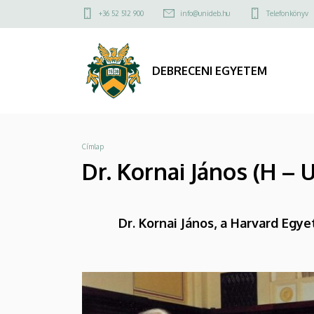
Dr.
Ugrás
Felső
+36 52 512 900
info@unideb.hu
Telefonkönyv
a
kapcsolat
Kornai
tartalomra
menü
János
DEBRECENI EGYETEM
(H
–
Morzsa
Címlap
USA)
Dr. Kornai János (H – U
-
KTK,
Dr. Kornai János, a Harvard Egy
2001.
június
2.