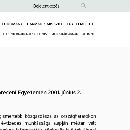
Anonim
Bejelentkezés
Felhasználói
fiók
TUDOMÁNY
HARMADIK MISSZIÓ
EGYETEMI ÉLET
Fő
menüje
FOR INTERNATIONAL STUDENTS
MUNKATÁRSAKNAK
ALUMNI
navigáció
Másodlagos
navigáció
receni Egyetemen 2001. június 2.
egismertebb közgazdásza az országhatárokon
k évtizedes munkássága alapján méltán vált
nyelvre lefordították, többször jelölték Nobel