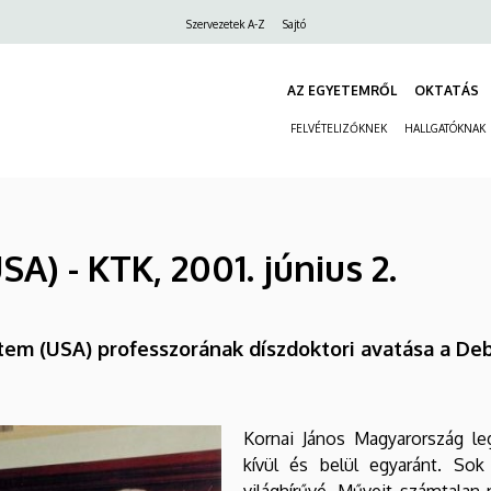
Felső
Szervezetek A-Z
Sajtó
navigáció
AZ EGYETEMRŐL
OKTATÁS
FELVÉTELIZŐKNEK
HALLGATÓKNAK
SA) - KTK, 2001. június 2.
etem (USA) professzorának díszdoktori avatása a Deb
Kornai János Magyarország l
kívül és belül egyaránt. So
világhírűvé. Műveit számtalan 