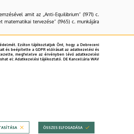
mzésével amit az „Anti-Equilibrium” (1971) c.
t matematikai tervezése” (1965) c. munkájára
g a tudós Kornai Jánost arra késztette, hogy
édelmét. Ezúton tájékoztatjuk Önt, hogy a Debreceni
röpirat a gazdasági átmenet ügyében” (1989)
it és beépítette a GDPR előírásait az adatkezelési és
 Vergődés és remény” c. kötetekben.
kezelte, megfelelve az érvényben lévő adatkezelési
ashat el:
Adatkezelési tájékoztató.
DE Kancellária WAV
 kara a Közgazdaságtudományi Kar. Nagy öröm
 szimbólum és példa számunkra. A tudományos
ött féltő elkötelezettség a magyar fejlődés
tett” tanítványok generáció olyan életművet
nyi Kara mint követendő példát a jövőben is
TASÍTÁSA
ÖSSZES ELFOGADÁSA