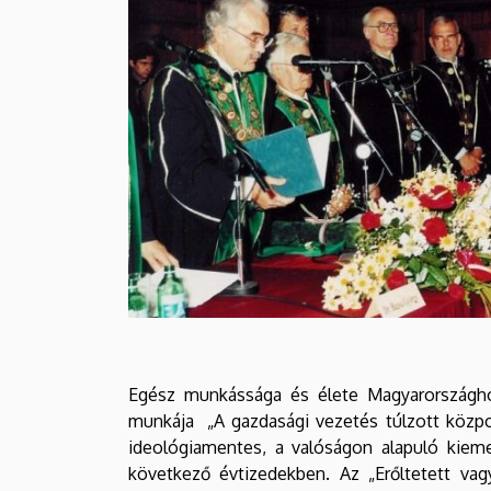
|
DEBRECENI
EGYETEM
Egész munkássága és élete Magyarországho
munkája „A gazdasági vezetés túlzott központ
ideológiamentes, a valóságon alapuló kiem
következő évtizedekben. Az „Erőltetett vag