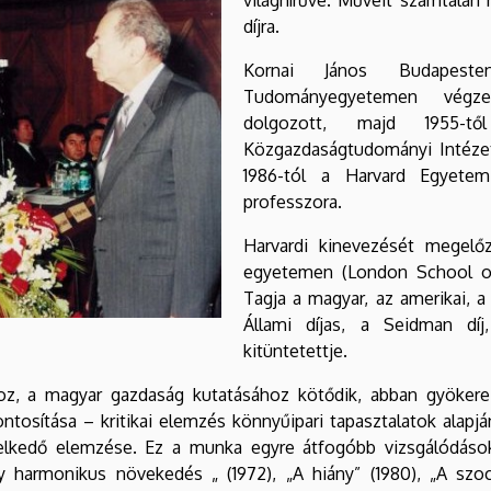
díjra.
Kornai János Budapeste
Tudományegyetemen végzet
dolgozott, majd 1955-
Közgazdaságtudományi Intézet
1986-tól a Harvard Egyete
professzora.
Harvardi kinevezését megelő
egyetemen (London School of 
Tagja a magyar, az amerikai, a
Állami díjas, a Seidman díj
kitüntetettje.
z, a magyar gazdaság kutatásához kötődik, abban gyökerez
osítása – kritikai elemzés könnyűipari tapasztalatok alapján
elkedő elemzése. Ez a munka egyre átfogóbb vizsgálódások
y harmonikus növekedés „ (1972), „A hiány” (1980), „A szoci