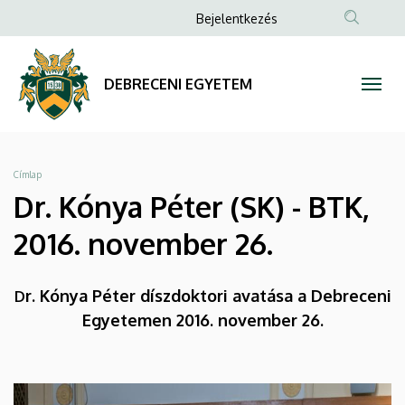
Dr.
Ugrás
Anonim
Bejelentkezés
a
Felhasználói
Kónya
tartalomra
fiók
Péter
DEBRECENI EGYETEM
menüje
(SK)
-
Morzsa
Címlap
BTK,
Dr. Kónya Péter (SK) - BTK,
2016.
2016. november 26.
november
r. Kónya Péter díszdoktori avatása a Debreceni
D
26.
Egyetemen 2016. november 26.
|
DEBRECENI