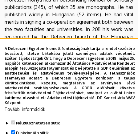
publications (345), of which 35 are monographs. He has
published widely in Hungarian (52 items). He had vital
merits in signing a co-operation agreement both between
the two faculties and universities. In 2011 his work was
recognized by the Debrecen branch of the Hungarian
Academy of Sciences when awarding him a Pro
A Debreceni Egyetem kiemelt fontosságúnak tartja a rendelkezésére
Cooperatione prize.
bocsátott, illetve birtokába jutott személyes adatok védelmét.
Ezúton tájékoztatjuk Önt, hogy a Debreceni Egyetem a 2018. május 25.
Péter Kónya has deserved the Doctor Honoris Causa title
napjától kötelezően alkalmazandó Általános Adatvédelmi Rendelet
alapján felülvizsgálta folyamatait és beépítette a GDPR előírásait az
from the Senate of our University upon his results in the
adatkezelési és adatvédelmi tevékenységébe. A felhasználók
history of Upper Hungarian royal free cities as well as the
személyes adatait a Debreceni Egyetem korábban is teljes
körültekintéssel kezelte, megfelelve az érvényben lévő
continuous co-operation of over two decades of the two
adatkezelési szabályozásoknak. A GDPR előírásait követve
institutions.
frissítettük Adatvédelmi Tájékoztatónkat, amelyet az alábbi linkre
kattintva olvashat el:
Adatkezelési tájékoztató.
DE Kancellária WAV
Központ
További információk
Legutóbb frissítve:
2021. 07. 28. 11:21
Nélkülözhetetlen sütik
Funkcionális sütik