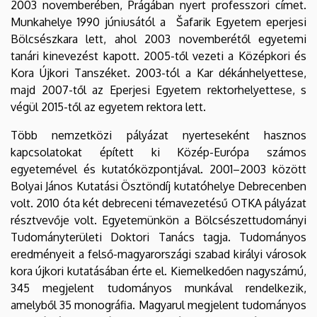
2003 novemberében, Prágában nyert professzori címet.
Munkahelye 1990 júniusától a Šafarik Egyetem eperjesi
Bölcsészkara lett, ahol 2003 novemberétől egyetemi
tanári kinevezést kapott. 2005-től vezeti a Középkori és
Kora Újkori Tanszéket. 2003-tól a Kar dékánhelyettese,
majd 2007-től az Eperjesi Egyetem rektorhelyettese, s
végül 2015-től az egyetem rektora lett.
Több nemzetközi pályázat nyerteseként hasznos
kapcsolatokat épített ki Közép-Európa számos
egyetemével és kutatóközpontjával. 2001–2003 között
Bolyai János Kutatási Ösztöndíj kutatóhelye Debrecenben
volt. 2010 óta két debreceni témavezetésű OTKA pályázat
résztvevője volt. Egyetemünkön a Bölcsészettudományi
Tudományterületi Doktori Tanács tagja. Tudományos
eredményeit a felső-magyarországi szabad királyi városok
kora újkori kutatásában érte el. Kiemelkedően nagyszámú,
345 megjelent tudományos munkával rendelkezik,
amelyből 35 monográfia. Magyarul megjelent tudományos