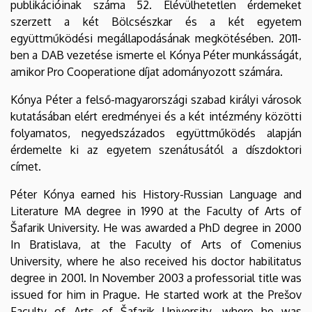
publikációinak száma 52. Elévülhetetlen érdemeket
szerzett a két Bölcsészkar és a két egyetem
együttműködési megállapodásának megkötésében. 2011-
ben a DAB vezetése ismerte el Kónya Péter munkásságát,
amikor Pro Cooperatione díjat adományozott számára.
Kónya Péter a felső-magyarországi szabad királyi városok
kutatásában elért eredményei és a két intézmény közötti
folyamatos, negyedszázados együttműködés alapján
érdemelte ki az egyetem szenátusától a díszdoktori
címet.
Péter Kónya earned his History-Russian Language and
Literature MA degree in 1990 at the Faculty of Arts of
Šafarik University. He was awarded a PhD degree in 2000
In Bratislava, at the Faculty of Arts of Comenius
University, where he also received his doctor habilitatus
degree in 2001. In November 2003 a professorial title was
issued for him in Prague. He started work at the Prešov
Faculty of Arts of Šafarik University, where he was