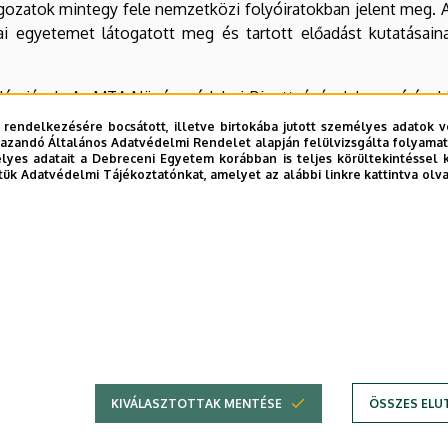
gozatok mintegy fele nemzetközi folyóiratokban jelent meg. 
i egyetemet látogatott meg és tartott előadást kutatásain
adémiának. Az MTA Növényvédelmi Bizottságának hosszú évek
zerkesztője több rangos hazai és külföldi szakmai folyóiratna
 rendelkezésére bocsátott, illetve birtokába jutott személyes adatok v
-n, három éven át tanszékvezető egyetemi tanár a Kertészeti 
azandó Általános Adatvédelmi Rendelet alapján felülvizsgálta folyamata
yes adatait a Debreceni Egyetem korábban is teljes körültekintéssel 
s tanít. Az utóbbi években doktorképzésben vesz részt három
tük Adatvédelmi Tájékoztatónkat, amelyet az alábbi linkre kattintva olv
anszékének.
tt a keszthelyi Pannon Agrártudományi Egyetemnek, 1996-ban 
nek.
izedig volt szoros kapcsolatban a jogelőd Debreceni Agrá
 és oktatási kapcsolatot erősíteni a Debreceni Egyetemmel és
KIVÁLASZTOTTAK MENTÉSE
ÖSSZES ELU
Adatkezelési nyilatkozat