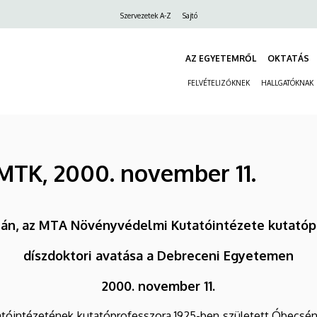
Felső
Szervezetek A-Z
Sajtó
navigáció
AZ EGYETEMRŐL
OKTATÁS
FELVÉTELIZŐKNEK
HALLGATÓKNAK
- MTK, 2000. november 11.
ltán, az MTA Növényvédelmi Kutatóintézete kutató
díszdoktori avatása a Debreceni Egyetemen
2000. november 11.
atóintézetének kutatóprofesszora 1925-ben született Óbecsén,