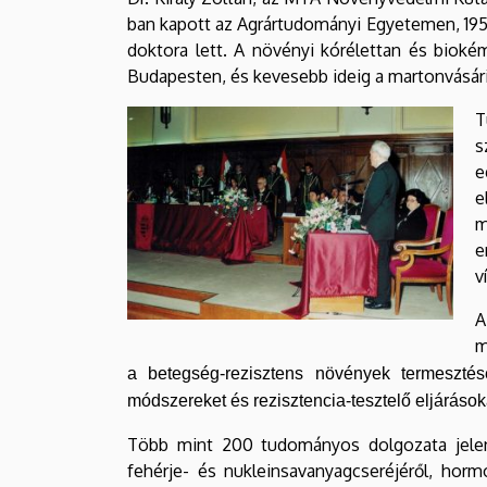
EGYETEM
ban kapott az Agrártudományi Egyetemen, 19
doktora lett. A növényi kórélettan és bioké
Budapesten, és kevesebb ideig a martonvásári
T
s
e
e
m
e
v
A
m
a betegség-rezisztens növények termesztés
módszereket és rezisztencia-tesztelő eljárások
Több mint 200 tudományos dolgozata jelent
fehérje- és nukleinsavanyagcseréjéről, hor