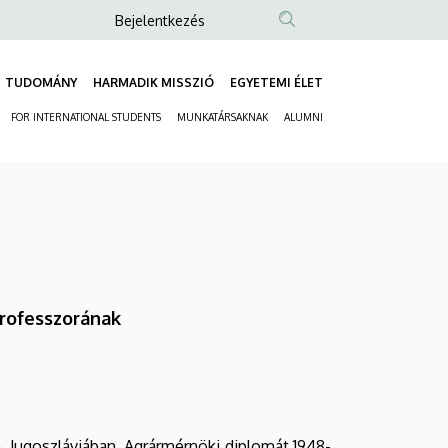
Anonim
Bejelentkezés
Felhasználói
fiók
TUDOMÁNY
HARMADIK MISSZIÓ
EGYETEMI ÉLET
Fő
menüje
FOR INTERNATIONAL STUDENTS
MUNKATÁRSAKNAK
ALUMNI
navigáció
Másodlagos
navigáció
professzorának
 Jugoszláviában. Agrármérnöki diplomát 1948-