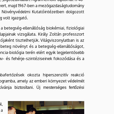
nyert, majd 1967-ben a mezőgazdaságtudomány
g a Növényvédelmi Kutatóintézetben dolgozott
 volt igazgató.
betegség-ellenállóság biokémiai, fiziológiai
apjainak vizsgálata. Király Zoltán professzort
ójaként tisztelhetjük. Világviszonylatban is az
a beteg növényt és a betegség-ellenállóságot,
cia-biológia terén elért egyik legjelentősebb
v- és fehérje-szintéziseinek fokozódása és a
afertőzések okozta hiperszenzitív reakció
ogramba, amely az emberi környezet vé
delmét
ánja biztosítani. Új mesterséges fertőzési
l,
 a