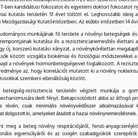
57-ben kandidátusi fokozatot és egyetemi doktori fokozatot 
miai kutatás területén 51 évet töltött el. Leghosszabb idei
 Mezőgazdasági Kutatóintézetben. Az előbbi intézetben 14 évig
udományos munkájának fő területe a növényi betegségek és a 
zempontjainak kutatása és a rezisztencianemesítés élettani al
gy új, korszerű kutatási irányzat, a növénykórélettan megalapít
lsők között vizsgálta biokémiai és fiziológiai módszerekkel 
ajd a növények hormonbetegségeivel foglalkozott. A reziszten
redménye az, hogy korrelációt mutatott ki a növény nukleinsa
írusokkal szembeni ellenállóság között.
 betegség-rezisztencia területén végzett munkája a gomb
echanizmusára derít fényt. Bekapcsolódott abba az átfogó pr
e révén, csak minimális növényvédőszer alkalmazásával kív
at dolgozott ki, amelyeket átadott a hazai növénynemesítésnek.
 meg a beteg növény respirációjáról, fenol-anyagcseréjérő
monális egyensúlyáról és az oxigén szabadgyökök szerepéről