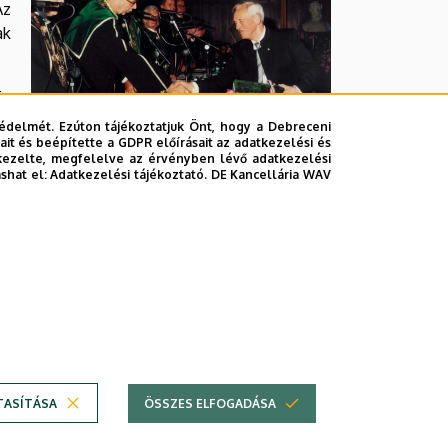
Az
ak
ig
k.
édelmét. Ezúton tájékoztatjuk Önt, hogy a Debreceni
és
it és beépítette a GDPR előírásait az adatkezelési és
kezelte, megfelelve az érvényben lévő adatkezelési
 agráregyetemen, és tanszékvezetője a Szent
ashat el:
Adatkezelési tájékoztató.
DE Kancellária WAV
a Kertészeti és Élelmiszeripari Egyetemnek és
rtudományi Egyetemmel, és szándékai szerint
 az Agrártudományi Centrummal.
TASÍTÁSA
ÖSSZES ELFOGADÁSA
Technikai információk
© 2026 Unideb