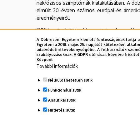
nekrózisos szimptómák kialakulásában. A dol
elmúlt 30 évben számos európai és amerika
eredményeiről.
1973-ban tagja lett a Magyar tudományos Ak
volt elnöke, jelenleg tiszteletbeli elnöke. S
A Debreceni Egyetem kiemelt fontosságúnak tartja a
Címzetes egyetemi tanár volt a szegedi JATE
Egyetem a 2018. május 25. napjától kötelezően alkalm
adatvédelmi tevékenységébe. A felhasználók személ
Élelmiszeripari Egyetemen, ahol jelenleg i
szabályozásoknak. A GDPR előírásait követve frissítet
István Egyetem kihelyezett Növényvédelmi T
Központ
További információk
Állami Díjat kapott 1983-ban, díszdoktora le
1998-ban a Gödöllői Agrártudományi Egyetem
Nélkülözhetetlen sütik
Funkcionális sütik
Király Zoltán akadémikus több mint két évt
szeretné ezt a szakmai, tudományos kutatási
Analitikai sütik
Hirdetési sütik
Legutóbb frissítve:
2021. 08. 18. 10:18
WITHDRAW CONSENT