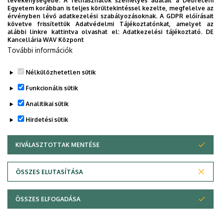
tevékenységébe. A felhasználók személyes adatait a Debreceni
Egyetem korábban is teljes körültekintéssel kezelte, megfelelve az
Kari Hallgatói Önkormányzat. Az angol nyelvű képzést is
érvényben lévő adatkezelési szabályozásoknak. A GDPR előírásait
folytató karok esetében az angol nyelven tanuló külföldi
követve frissítettük Adatvédelmi Tájékoztatónkat, amelyet az
alábbi linkre kattintva olvashat el:
Adatkezelési tájékoztató.
DE
hallgatók kari HÖK-ön belül működő szervezeti egysége a
Kancellária WAV Központ
Kari Részönkormányzat.
További információk
További információ
Nélkülözhetetlen sütik
Legutóbb frissítve:
2021. 07. 28. 11:21
Funkcionális sütik
Analitikai sütik
Hirdetési sütik
KIVÁLASZTOTTAK MENTÉSE
WITHDRAW CONSENT
Adatvédelem
Adatkezelési nyilatkozat
ÖSSZES ELUTASÍTÁSA
Technikai információk
ÖSSZES ELFOGADÁSA
© 2026 Unideb