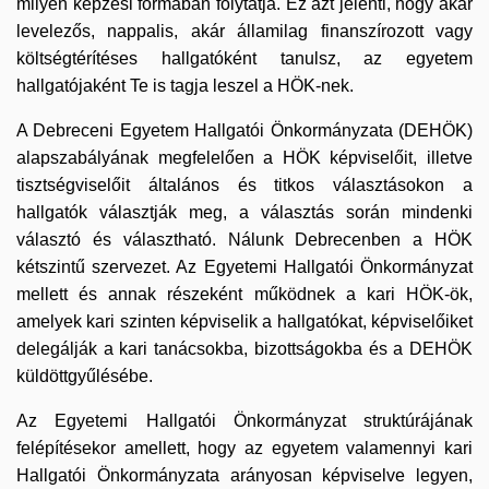
milyen képzési formában folytatja. Ez azt jelenti, hogy akár
levelezős, nappalis, akár államilag finanszírozott vagy
költségtérítéses hallgatóként tanulsz, az egyetem
hallgatójaként Te is tagja leszel a HÖK-nek.
A Debreceni Egyetem Hallgatói Önkormányzata (DEHÖK)
alapszabályának megfelelően a HÖK képviselőit, illetve
tisztségviselőit általános és titkos választásokon a
hallgatók választják meg, a választás során mindenki
választó és választható. Nálunk Debrecenben a HÖK
kétszintű szervezet. Az Egyetemi Hallgatói Önkormányzat
mellett és annak részeként működnek a kari HÖK-ök,
amelyek kari szinten képviselik a hallgatókat, képviselőiket
delegálják a kari tanácsokba, bizottságokba és a DEHÖK
küldöttgyűlésébe.
Az Egyetemi Hallgatói Önkormányzat struktúrájának
felépítésekor amellett, hogy az egyetem valamennyi kari
Hallgatói Önkormányzata arányosan képviselve legyen,