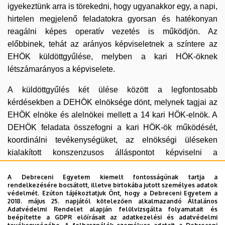
igyekeztünk arra is törekedni, hogy ugyanakkor egy, a napi,
hirtelen megjelenő feladatokra gyorsan és hatékonyan
reagálni képes operatív vezetés is működjön. Az
előbbinek, tehát az arányos képviseletnek a színtere az
EHÖK küldöttgyűlése, melyben a kari HÖK-öknek
létszámarányos a képviselete.
A küldöttgyűlés két ülése között a legfontosabb
kérdésekben a DEHÖK elnöksége dönt, melynek tagjai az
EHÖK elnöke és alelnökei mellett a 14 kari HÖK-elnök. A
DEHÖK feladata összefogni a kari HÖK-ök működését,
koordinálni tevékenységüket, az elnökségi üléseken
kialakított konszenzusos álláspontot képviselni a
Szenátusban, az egyetemi bizottságokban és a rektori
vezetésben. Erre kiváló lehetőséget biztosít, hogy az
A Debreceni Egyetem kiemelt fontosságúnak tartja a
rendelkezésére bocsátott, illetve birtokába jutott személyes adatok
eddigi fegyelmezett és konstruktív munka elismeréseként a
védelmét. Ezúton tájékoztatjuk Önt, hogy a Debreceni Egyetem a
2018. május 25. napjától kötelezően alkalmazandó Általános
DEHÖK elnöke 2007 júliusától a rektori vezetés tagja.
Adatvédelmi Rendelet alapján felülvizsgálta folyamatait és
beépítette a GDPR előírásait az adatkezelési és adatvédelmi
A Hallgatói Önkormányzat kari szintű szervezeti egysége a