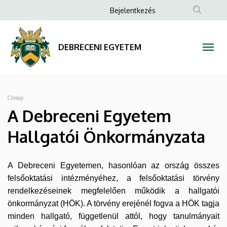
A
Ugrás
Anonim
Bejelentkezés
a
Felhasználói
Debreceni
tartalomra
fiók
Egyetem
DEBRECENI EGYETEM
menüje
Hallgatói
Önkormányzata
Morzsa
Címlap
|
A Debreceni Egyetem
DEBRECENI
Hallgatói Önkormányzata
EGYETEM
A Debreceni Egyetemen, hasonlóan az ország összes
felsőoktatási intézményéhez, a felsőoktatási törvény
rendelkezéseinek megfelelően működik a hallgatói
önkormányzat (HÖK). A törvény erejénél fogva a HÖK tagja
minden hallgató, függetlenül attól, hogy tanulmányait