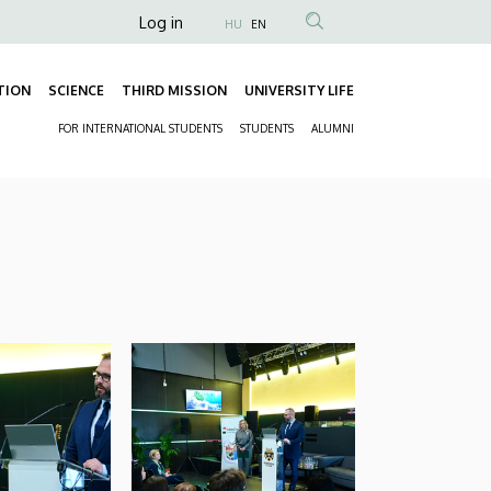
Anonim
Log in
HU
EN
Felhasználói
fiók
TION
SCIENCE
THIRD MISSION
UNIVERSITY LIFE
Fő
menüje
FOR INTERNATIONAL STUDENTS
STUDENTS
ALUMNI
navigáció
Másodlagos
navigáció