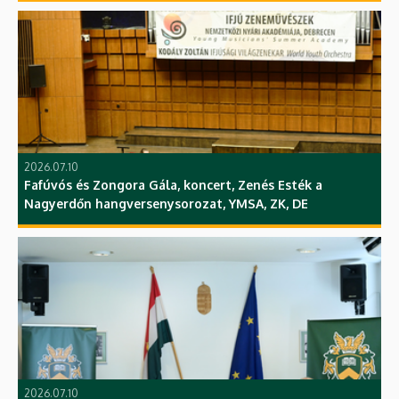
2026.07.10
Fafúvós és Zongora Gála, koncert, Zenés Esték a
Nagyerdőn hangversenysorozat, YMSA, ZK, DE
2026.07.10