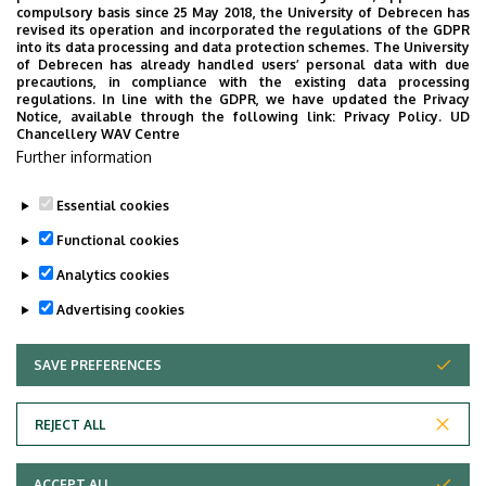
compulsory basis since 25 May 2018, the University of Debrecen has
revised its operation and incorporated the regulations of the GDPR
into its data processing and data protection schemes. The University
2026.07.09
of Debrecen has already handled users’ personal data with due
Adományátadó, HUNÉP, Gyermekgyógyászati Klinika,
precautions, in compliance with the existing data processing
regulations. In line with the GDPR, we have updated the Privacy
KK, DE
Notice, available through the following link:
Privacy Policy.
UD
Chancellery WAV Centre
Further information
SHOW MORE
Essential cookies
Functional cookies
Analytics cookies
Advertising cookies
SAVE PREFERENCES
WITHDRAW CONSENT
Adatvédelem
Privacy policy
REJECT ALL
Technical information
ACCEPT ALL