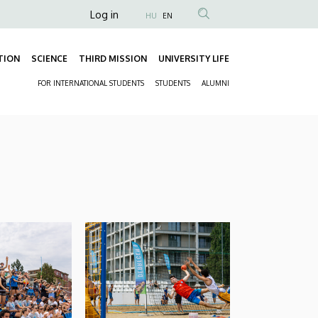
Anonim
Log in
HU
EN
Felhasználói
fiók
TION
SCIENCE
THIRD MISSION
UNIVERSITY LIFE
Fő
menüje
FOR INTERNATIONAL STUDENTS
STUDENTS
ALUMNI
navigáció
Másodlagos
navigáció