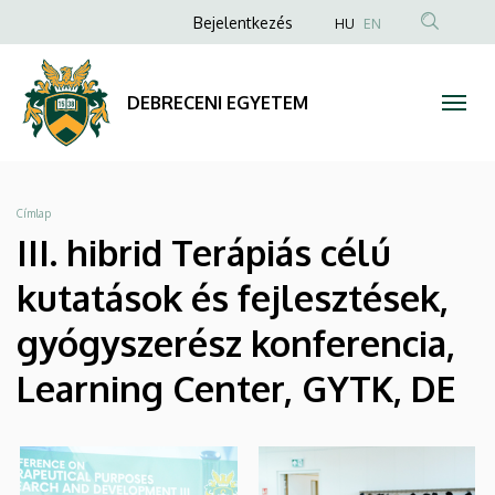
|
Ugrás
Anonim
Bejelentkezés
HU
EN
a
Felhasználói
DEBRECENI
tartalomra
fiók
EGYETEM
DEBRECENI EGYETEM
menüje
Morzsa
Címlap
III. hibrid Terápiás célú
kutatások és fejlesztések,
gyógyszerész konferencia,
Learning Center, GYTK, DE