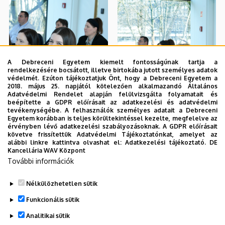
A Debreceni Egyetem kiemelt fontosságúnak tartja a
rendelkezésére bocsátott, illetve birtokába jutott személyes adatok
védelmét. Ezúton tájékoztatjuk Önt, hogy a Debreceni Egyetem a
2018. május 25. napjától kötelezően alkalmazandó Általános
Adatvédelmi Rendelet alapján felülvizsgálta folyamatait és
beépítette a GDPR előírásait az adatkezelési és adatvédelmi
tevékenységébe. A felhasználók személyes adatait a Debreceni
Egyetem korábban is teljes körültekintéssel kezelte, megfelelve az
érvényben lévő adatkezelési szabályozásoknak. A GDPR előírásait
követve frissítettük Adatvédelmi Tájékoztatónkat, amelyet az
alábbi linkre kattintva olvashat el:
Adatkezelési tájékoztató.
DE
Kancellária WAV Központ
További információk
Nélkülözhetetlen sütik
Funkcionális sütik
Analitikai sütik