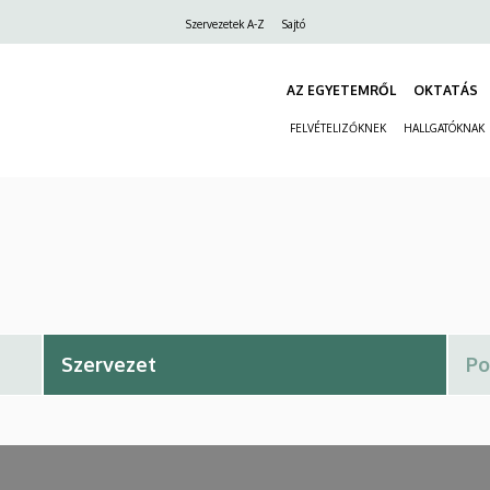
Felső
Szervezetek A-Z
Sajtó
navigáció
AZ EGYETEMRŐL
OKTATÁS
FELVÉTELIZŐKNEK
HALLGATÓKNAK