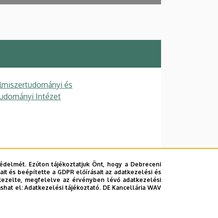
lmiszertudományi és
tudományi Intézet
édelmét. Ezúton tájékoztatjuk Önt, hogy a Debreceni
it és beépítette a GDPR előírásait az adatkezelési és
kezelte, megfelelve az érvényben lévő adatkezelési
ashat el:
Adatkezelési tájékoztató.
DE Kancellária WAV