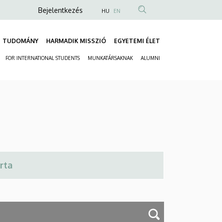
Anonim
Bejelentkezés
HU
EN
Felhasználói
fiók
TUDOMÁNY
HARMADIK MISSZIÓ
EGYETEMI ÉLET
Fő
menüje
FOR INTERNATIONAL STUDENTS
MUNKATÁRSAKNAK
ALUMNI
navigáció
Másodlagos
navigáció