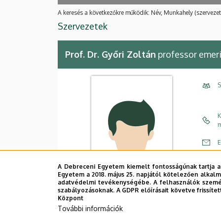
A keresés a következőkre működik: Név, Munkahely (szervezet
Szervezetek
Prof. Dr. Győri Zoltán
professor emer
S
K
m
E
C
A Debreceni Egyetem kiemelt fontosságúnak tartja a
Egyetem a 2018. május 25. napjától kötelezően alkalm
É
adatvédelmi tevékenységébe. A felhasználók személ
szabályozásoknak. A GDPR előírásait követve frissítet
Központ
További információk