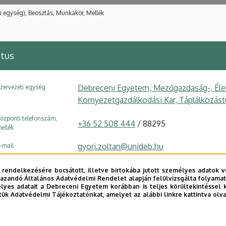
i egység), Beosztás, Munkakör, Mellék
itus
Debreceni Egyetem, Mezőgazdaság-, Éle
zervezeti egység
Környezetgazdálkodási Kar, Táplálkozás
özponti telefonszám,
+36 52 508 444
/ 88295
ellék
gyori.zoltan@unideb.hu
-mail
4032 Debrecen, Böszörményi út 138.
ím
 rendelkezésére bocsátott, illetve birtokába jutott személyes adatok v
azandó Általános Adatvédelmi Rendelet alapján felülvizsgálta folyamata
"D" épület GTK
, 2. emelet, V9
pület, emelet, szobaszám
yes adatait a Debreceni Egyetem korábban is teljes körültekintéssel 
tük Adatvédelmi Tájékoztatónkat, amelyet az alábbi linkre kattintva olv
Weboldal