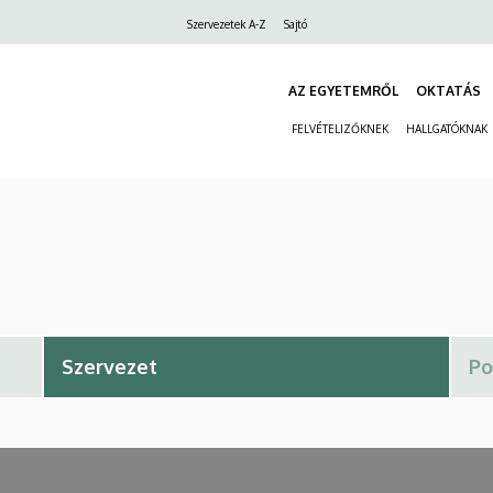
Felső
Szervezetek A-Z
Sajtó
navigáció
AZ EGYETEMRŐL
OKTATÁS
FELVÉTELIZŐKNEK
HALLGATÓKNAK