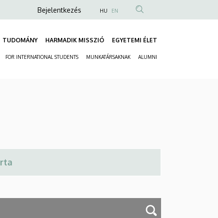
Anonim
Bejelentkezés
HU
EN
Felhasználói
fiók
TUDOMÁNY
HARMADIK MISSZIÓ
EGYETEMI ÉLET
Fő
menüje
FOR INTERNATIONAL STUDENTS
MUNKATÁRSAKNAK
ALUMNI
navigáció
Másodlagos
navigáció