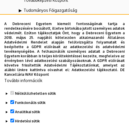
Továbbképzési Központ
Tudományos Főigazgatóság
UNIPASS Kártyamenedzsment Központ
A Debreceni Egyetem kiemelt fontosságúnak tartja a
rendelkezésére bocsátott, illetve birtokába jutott személyes adatok
Vállalati Koordinációs Központ
védelmét. Ezúton tájékoztatjuk Önt, hogy a Debreceni Egyetem a
2018. május 25. napjától kötelezően alkalmazandó Általános
Webportál-, Alkalmazásfejlesztés és VIR Központ
Adatvédelmi Rendelet alapján felülvizsgálta folyamatait és
(WAV)
beépítette a GDPR előírásait az adatkezelési és adatvédelmi
tevékenységébe. A felhasználók személyes adatait a Debreceni
Egyetem korábban is teljes körültekintéssel kezelte, megfelelve az
Zeneművészeti Kar
érvényben lévő adatkezelési szabályozásoknak. A GDPR előírásait
követve frissítettük Adatvédelmi Tájékoztatónkat, amelyet az
alábbi linkre kattintva olvashat el:
Adatkezelési tájékoztató.
DE
Kancellária WAV Központ
Dolgozói adatmódosítás igénylése a DE
További információk
telefonkönyvében
|
Külső személyek rögzítése a
DE telefonkönyvében
|
Súgó
|
Hibabejelentés
Nélkülözhetetlen sütik
Funkcionális sütik
Analitikai sütik
Hirdetési sütik