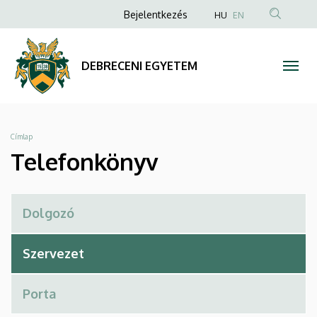
Telefonkönyv
Ugrás
Anonim
Bejelentkezés
HU
EN
a
Felhasználói
|
tartalomra
fiók
DEBRECENI
DEBRECENI EGYETEM
menüje
EGYETEM
Morzsa
Címlap
Telefonkönyv