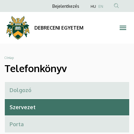
Telefonkönyv
Ugrás
Anonim
Bejelentkezés
HU
EN
a
Felhasználói
|
tartalomra
fiók
DEBRECENI
DEBRECENI EGYETEM
menüje
EGYETEM
Morzsa
Címlap
Telefonkönyv