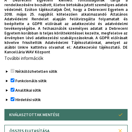
A Debreceni Egyetem kiemelt fontosságúnak tartja a
"B" épület
(labor)
rendelkezésére bocsátott, illetve birtokába jutott személyes adatok
védelmét. Ezúton tájékoztatjuk Önt, hogy a Debreceni Egyetem a
2018. május 25. napjától kötelezően alkalmazandó Általános
Weboldal
Tudóstér profil
Adatvédelmi Rendelet alapján felülvizsgálta folyamatait és
beépítette a GDPR előírásait az adatkezelési és adatvédelmi
tevékenységébe. A felhasználók személyes adatait a Debreceni
Egyetem korábban is teljes körültekintéssel kezelte, megfelelve az
érvényben lévő adatkezelési szabályozásoknak. A GDPR előírásait
követve frissítettük Adatvédelmi Tájékoztatónkat, amelyet az
alábbi linkre kattintva olvashat el:
Adatkezelési tájékoztató.
DE
Kancellária WAV Központ
Dolgozói adatmódosítás igénylése a DE
További információk
telefonkönyvében
|
Külső személyek rögzítése a
DE telefonkönyvében
|
Súgó
|
Hibabejelentés
Nélkülözhetetlen sütik
Funkcionális sütik
Analitikai sütik
Hirdetési sütik
KIVÁLASZTOTTAK MENTÉSE
WITHDRAW CONSENT
Adatvédelem
Adatkezelési nyilatkozat
ÖSSZES ELUTASÍTÁSA