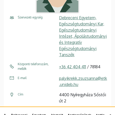
Debreceni Egyetem,
Szervezeti egység
Egészségtudományi Kar,
Egészségtudományi
Intézet, Ápolástudományi
és Integratív
Egészségtudományi
Tanszék
Központi telefonszám,
+36 42 404 411
/ 78184
mellék
palyikrekk.zsuzsanna@etk
E-mail
.unideb.hu
4400 Nyíregyháza Sóstói
Cím
út 2
Egészségtudományi Kar
Épület, emelet, szobaszám