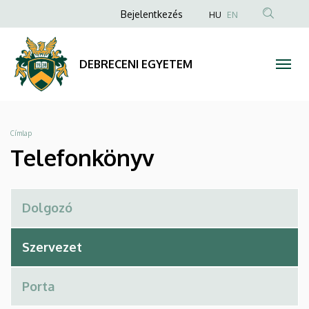
Telefonkönyv
Ugrás
Anonim
Bejelentkezés
HU
EN
a
Felhasználói
|
tartalomra
fiók
DEBRECENI
DEBRECENI EGYETEM
menüje
EGYETEM
Morzsa
Címlap
Telefonkönyv