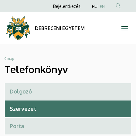
Telefonkönyv
Ugrás
Anonim
Bejelentkezés
HU
EN
a
Felhasználói
|
tartalomra
fiók
DEBRECENI
DEBRECENI EGYETEM
menüje
EGYETEM
Morzsa
Címlap
Telefonkönyv