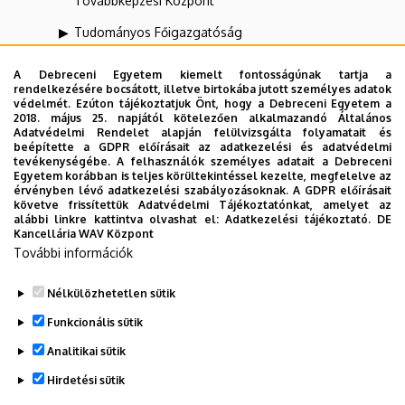
Továbbképzési Központ
Tudományos Főigazgatóság
UNIPASS Kártyamenedzsment Központ
A Debreceni Egyetem kiemelt fontosságúnak tartja a
rendelkezésére bocsátott, illetve birtokába jutott személyes adatok
Vállalati Koordinációs Központ
védelmét. Ezúton tájékoztatjuk Önt, hogy a Debreceni Egyetem a
2018. május 25. napjától kötelezően alkalmazandó Általános
Webportál-, Alkalmazásfejlesztés és VIR Központ
Adatvédelmi Rendelet alapján felülvizsgálta folyamatait és
(WAV)
beépítette a GDPR előírásait az adatkezelési és adatvédelmi
tevékenységébe. A felhasználók személyes adatait a Debreceni
Egyetem korábban is teljes körültekintéssel kezelte, megfelelve az
Zeneművészeti Kar
érvényben lévő adatkezelési szabályozásoknak. A GDPR előírásait
követve frissítettük Adatvédelmi Tájékoztatónkat, amelyet az
alábbi linkre kattintva olvashat el:
Adatkezelési tájékoztató.
DE
Kancellária WAV Központ
Dolgozói adatmódosítás igénylése a DE
További információk
telefonkönyvében
|
Külső személyek rögzítése a
DE telefonkönyvében
|
Súgó
|
Hibabejelentés
Nélkülözhetetlen sütik
Funkcionális sütik
Analitikai sütik
Hirdetési sütik